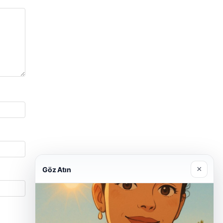
×
Göz Atın