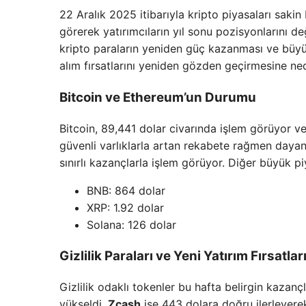
22 Aralık 2025 itibarıyla kripto piyasaları sakin b
görerek yatırımcıların yıl sonu pozisyonlarını de
kripto paraların yeniden güç kazanması ve büyük y
alım fırsatlarını yeniden gözden geçirmesine ne
Bitcoin ve Ethereum’un Durumu
Bitcoin, 89,441 dolar civarında işlem görüyor ve
güvenli varlıklarla artan rekabete rağmen dayan
sınırlı kazançlarla işlem görüyor. Diğer büyük piy
BNB: 864 dolar
XRP: 1.92 dolar
Solana: 126 dolar
Gizlilik Paraları ve Yeni Yatırım Fırsatlar
Gizlilik odaklı tokenler bu hafta belirgin kazanç
yükseldi.
Zcash
ise 443 dolara doğru ilerleyerek