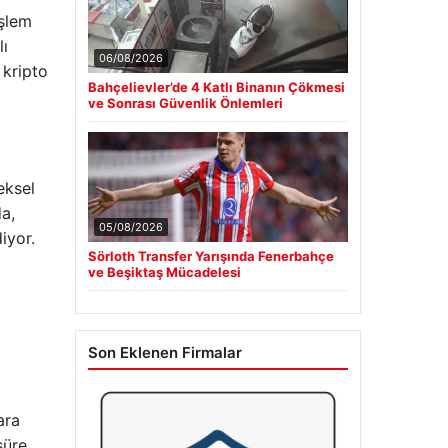
işlem
lı
06/08/2026
 kripto
Bahçelievler’de 4 Katlı Binanın Çökmesi
ve Sonrası Güvenlik Önlemleri
eksel
a,
05/08/2026
iyor.
Sörloth Transfer Yarışında Fenerbahçe
ve Beşiktaş Mücadelesi
Son Eklenen Firmalar
ara
süre