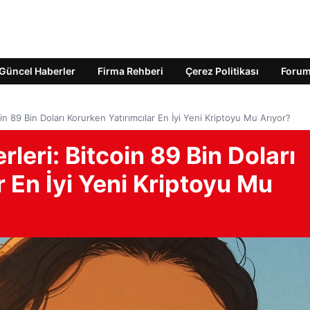
Güncel Haberler
Firma Rehberi
Çerez Politikası
Foru
oin 89 Bin Doları Korurken Yatırımcılar En İyi Yeni Kriptoyu Mu Arıyor?
rleri: Bitcoin 89 Bin Doları
r En İyi Yeni Kriptoyu Mu