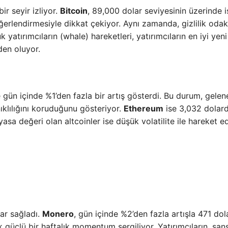
ir seyir izliyor.
Bitcoin
, 89,000 dolar seviyesinin üzerinde 
ğerlendirmesiyle dikkat çekiyor. Aynı zamanda, gizlilik odak
atırımcıların (whale) hareketleri, yatırımcıların en iyi yeni
den oluyor.
 gün içinde %1’den fazla bir artış gösterdi. Bu durum, gelen
ıklılığını koruduğunu gösteriyor.
Ethereum
ise 3,032 dolard
asa değeri olan altcoinler ise düşük volatilite ile hareket ed
ı
lar sağladı.
Monero
, gün içinde %2’den fazla artışla 471 dol
 güçlü bir haftalık momentum sergiliyor. Yatırımcıların, san