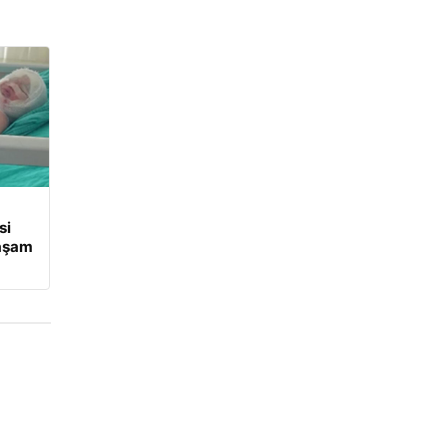
si
Yaşam