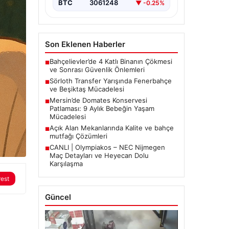
BTC
3061248
▼ -0.25%
Son Eklenen Haberler
Bahçelievler’de 4 Katlı Binanın Çökmesi
■
ve Sonrası Güvenlik Önlemleri
Sörloth Transfer Yarışında Fenerbahçe
■
ve Beşiktaş Mücadelesi
Mersin’de Domates Konservesi
■
Patlaması: 9 Aylık Bebeğin Yaşam
Mücadelesi
Açık Alan Mekanlarında Kalite ve bahçe
■
mutfağı Çözümleri
CANLI | Olympiakos – NEC Nijmegen
■
Maç Detayları ve Heyecan Dolu
Karşılaşma
rest
Güncel