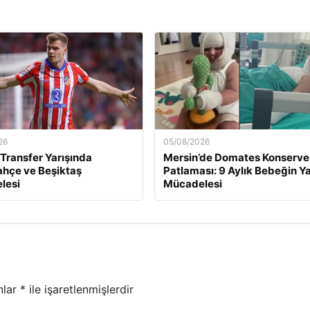
26
05/08/2026
 Transfer Yarışında
Mersin’de Domates Konserve
hçe ve Beşiktaş
Patlaması: 9 Aylık Bebeğin 
lesi
Mücadelesi
nlar
*
ile işaretlenmişlerdir