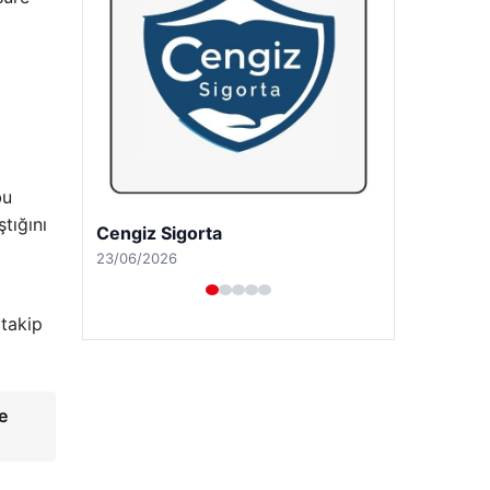
bu
tığını
Hastaş Beton
a
26/05/2026
 takip
e