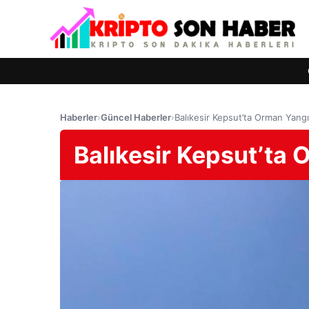
Haberler
›
Güncel Haberler
›
Balıkesir Kepsut’ta Orman Yangı
Balıkesir Kepsut’ta 