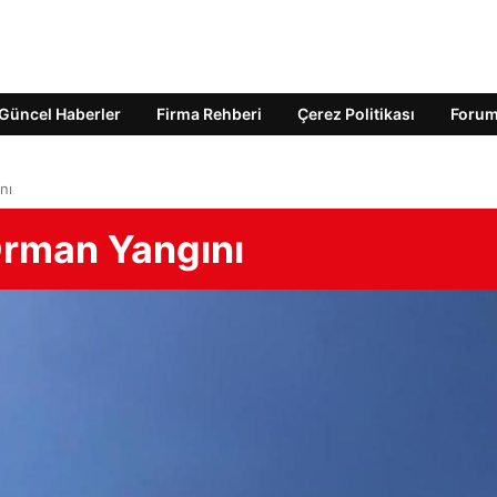
Güncel Haberler
Firma Rehberi
Çerez Politikası
Foru
nı
Orman Yangını