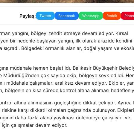
Paylaş:
Twitter
Facebook
WhatsApp
Reddit
Pinte
orman yangını, bölgeyi tehdit etmeye devam ediyor. Kırsal
en bir nedenle başlayan yangın, ilk olarak arazide kendini
a sıçradı. Bölgedeki ormanlık alanlar, doğal yaşam ve ekos
ına müdahale hemen başlatıldı. Balıkesir Büyükşehir Beledi
lge Müdürlüğü’nden çok sayıda ekip, bölgeye sevk edildi. He
ı müdahale çalışmaları aralıksız devam ediyor. Ekipler, yan
n, bölgenin en kısa sürede kontrol altına alınması hedefleniy
ontrol altına alınmasının güçleştiğine dikkat çekiyor. Ayrıca
riskine karşı dikkatli olmaları çağrısında bulunuyor. Ekipler
gının daha fazla alana yayılması önlenmeye çalışılıyor ve
ı için çalışmalar devam ediyor.