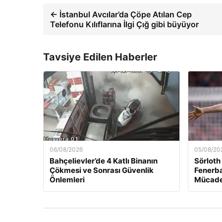
← İstanbul Avcılar’da Çöpe Atılan Cep
Telefonu Kılıflarına İlgi Çığ gibi büyüyor
Tavsiye Edilen Haberler
06/08/2026
05/08/20
Bahçelievler’de 4 Katlı Binanın
Sörloth
Çökmesi ve Sonrası Güvenlik
Fenerba
Önlemleri
Mücade