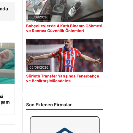
amda
06/08/2026
Bahçelievler’de 4 Katlı Binanın Çökmesi
ve Sonrası Güvenlik Önlemleri
05/08/2026
Sörloth Transfer Yarışında Fenerbahçe
ve Beşiktaş Mücadelesi
si
Yaşam
Son Eklenen Firmalar