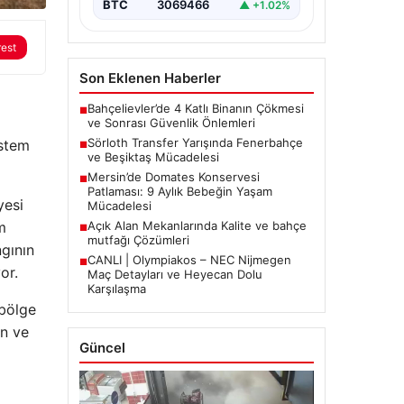
BTC
3069466
▲ +1.02%
rest
Son Eklenen Haberler
Bahçelievler’de 4 Katlı Binanın Çökmesi
■
ve Sonrası Güvenlik Önlemleri
Sörloth Transfer Yarışında Fenerbahçe
istem
■
ve Beşiktaş Mücadelesi
Mersin’de Domates Konservesi
■
Patlaması: 9 Aylık Bebeğin Yaşam
yesi
Mücadelesi
m
Açık Alan Mekanlarında Kalite ve bahçe
■
mutfağı Çözümleri
gının
CANLI | Olympiakos – NEC Nijmegen
■
or.
Maç Detayları ve Heyecan Dolu
Karşılaşma
 bölge
in ve
Güncel