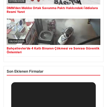
07/08/2026
DMM’den Mekke Ortak Savunma Paktı Hakkındaki İddialara
Resmi Yanıt
06/08/2026
Bahçelievler’de 4 Katlı Binanın Çökmesi ve Sonrası Güvenlik
Önlemleri
Son Eklenen Firmalar