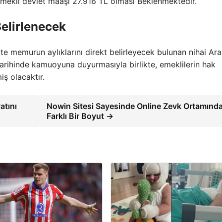
 emekli devlet maaşı 27.916 TL olması Beklenmektedir.
elirlenecek
te memurun aylıklarını direkt belirleyecek bulunan nihai Ara
tarihinde kamuoyuna duyurmasıyla birlikte, emeklilerin hak
iş olacaktır.
atını
Nowin Sitesi Sayesinde Online Zevk Ortamınd
Farklı Bir Boyut →