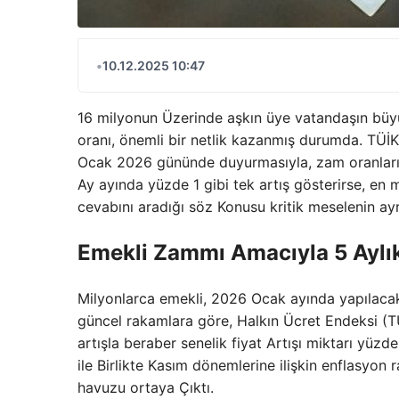
•
10.12.2025 10:47
16 milyonun Üzerinde aşkın üye vatandaşın büy
oranı, önemli bir netlik kazanmış durumda. TÜİK V
Ocak 2026 gününde duyurmasıyla, zam oranları 
Ay ayında yüzde 1 gibi tek artış gösterirse, en
cevabını aradığı söz Konusu kritik meselenin ayrı
Emekli Zammı Amacıyla 5 Aylık
Milyonlarca emekli, 2026 Ocak ayında yapılacak z
güncel rakamlara göre, Halkın Ücret Endeksi (T
artışla beraber senelik fiyat Artışı miktarı yüz
ile Birlikte Kasım dönemlerine ilişkin enflasyon r
havuzu ortaya Çıktı.