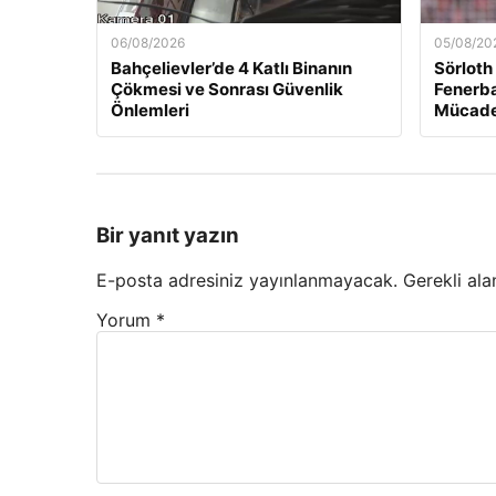
06/08/2026
05/08/20
Bahçelievler’de 4 Katlı Binanın
Sörloth
Çökmesi ve Sonrası Güvenlik
Fenerba
Önlemleri
Mücade
Bir yanıt yazın
E-posta adresiniz yayınlanmayacak.
Gerekli ala
Yorum
*