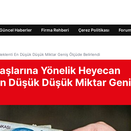
Güncel Haberler
Firma Rehberi
Çerez Politikası
Foru
eklenti En Düşük Düşük Miktar Geniş Ölçüde Belirlendi
aşlarına Yönelik Heyecan
En Düşük Düşük Miktar Gen