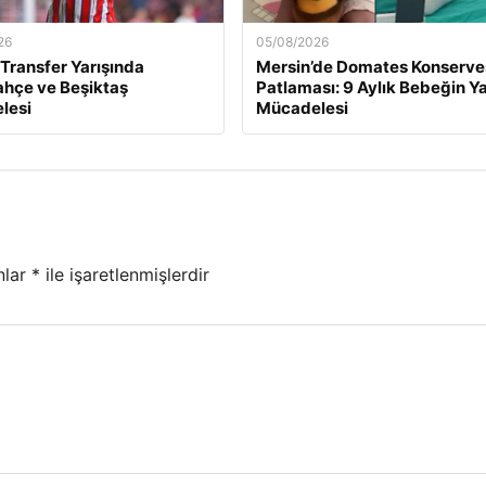
26
05/08/2026
 Transfer Yarışında
Mersin’de Domates Konserve
hçe ve Beşiktaş
Patlaması: 9 Aylık Bebeğin 
lesi
Mücadelesi
nlar
*
ile işaretlenmişlerdir