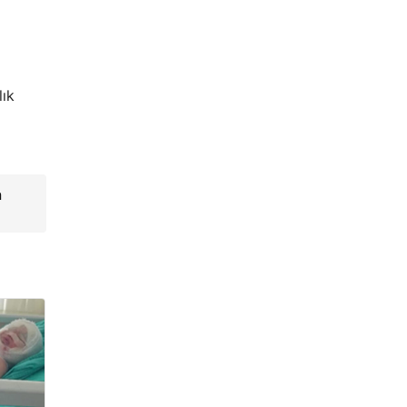
lık
a