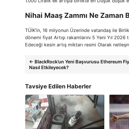
1.000 Liralık ek artışla birlikte en Düşük düşük
Nihai Maaş Zammı Ne Zaman B
TÜİK’in, 16 milyonun Üzerinde vatandaş ile Birlik
dönemi fiyat Artışı rakamlarını 5 Yeni Yıl 2026 
Edeceği kesin artış miktarı resmi Olarak netleşm
← BlackRock’un Yeni Başvurusu Ethereum Fiy
Nasıl Etkileyecek?
Tavsiye Edilen Haberler