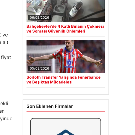
06/08/2026
Bahçelievler’de 4 Katlı Binanın Çökmesi
ve Sonrası Güvenlik Önlemleri
K ve
 ait
 fiyat
05/08/2026
Sörloth Transfer Yarışında Fenerbahçe
ve Beşiktaş Mücadelesi
ekli
Son Eklenen Firmalar
ten
eyinde