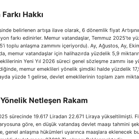
 Farkı Hakkı
de belirlenen artışa ilave olarak, 6 dönemlik fiyat Artışını
syon farkı edinirler. Memur vatandaşlar, Temmuz 2025’te y
’i toplu anlaşma zammını içeriyordu). Ay, Ağustos, Ay, Ekim
nda, memur vatandaşlar için halihazırda yüzdelik 5,9 miktarı
eklilerinin Yeni Yıl 2026 süreci genel sözleşme zammı ise 
endiğinde, memur emeklileri yönelik şimdiki halde yüzdelik 17,
yda yüzde 1 gelirse, devlet emeklilerinin toplam zam mikta
 Yönelik Netleşen Rakam
 sürecinde 19.617 Liradan 22.671 Liraya yükseltilmişti. Fi
naryosuna göre, en düşük vatandaş devlet maaşı tahmini şek
lde, genel anlaşma hükümleri uyarınca maaşlara eklenecek b