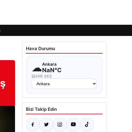
m
Hava Durumu
☁
Ankara
NaN°C
ŞEHIR SEÇ
iş
Bizi Takip Edin