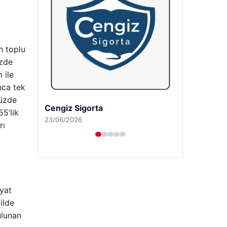
n toplu
üzde
 ile
nca tek
yüzde
Hastaş Beton
55’lik
26/05/2026
rı
yat
ilde
ulunan