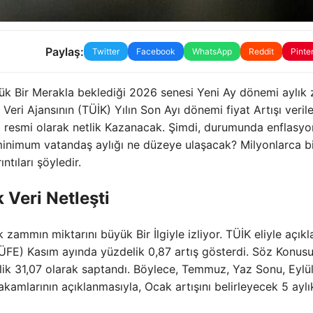
Paylaş:
Twitter
Facebook
WhatsApp
Reddit
Pinte
ük Bir Merakla beklediği 2026 senesi Yeni Ay dönemi aylık
eri Ajansının (TÜİK) Yılın Son Ayı dönemi fiyat Artışı verile
resmi olarak netlik Kazanacak. Şimdi, durumunda enflasy
 minimum vatandaş aylığı ne düzeye ulaşacak? Milyonlarca b
ntıları şöyledir.
 Veri Netleşti
ammın miktarını büyük Bir İlgiyle izliyor. TÜİK eliyle açık
ÜFE) Kasım ayında yüzdelik 0,87 artış gösterdi. Söz Konus
delik 31,07 olarak saptandı. Böylece, Temmuz, Yaz Sonu, Eylü
akamlarının açıklanmasıyla, Ocak artışını belirleyecek 5 aylık