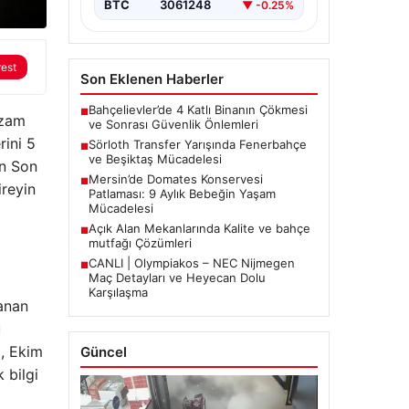
BTC
3061248
▼ -0.25%
rest
Son Eklenen Haberler
Bahçelievler’de 4 Katlı Binanın Çökmesi
■
 zam
ve Sonrası Güvenlik Önlemleri
rini 5
Sörloth Transfer Yarışında Fenerbahçe
■
ve Beşiktaş Mücadelesi
on Son
Mersin’de Domates Konservesi
■
ireyin
Patlaması: 9 Aylık Bebeğin Yaşam
Mücadelesi
Açık Alan Mekanlarında Kalite ve bahçe
■
mutfağı Çözümleri
CANLI | Olympiakos – NEC Nijmegen
■
Maç Detayları ve Heyecan Dolu
Karşılaşma
lanan
u
l, Ekim
Güncel
 bilgi