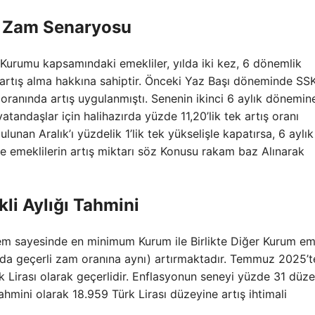
in Zam Senaryosu
Kurumu kapsamındaki emekliler, yılda iki kez, 6 dönemlik
rtış alma hakkına sahiptir. Önceki Yaz Başı döneminde SS
oranında artış uygulanmıştı. Senenin ikinci 6 aylık dönemine
 vatandaşlar için halihazırda yüzde 11,20’lik tek artış oranı
lunan Aralık’ı yüzdelik 1’lik tek yükselişle kapatırsa, 6 aylık
ve emeklilerin artış miktarı söz Konusu rakam baz Alınarak
i Aylığı Tahmini
m sayesinde en minimum Kurum ile Birlikte Diğer Kurum em
ya da geçerli zam oranına aynı) artırmaktadır. Temmuz 2025’
 Lirası olarak geçerlidir. Enflasyonun seneyi yüzde 31 düz
hmini olarak 18.959 Türk Lirası düzeyine artış ihtimali