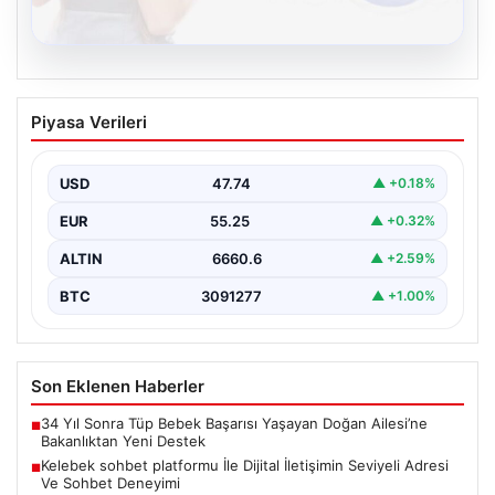
08.08.2026
Kelebek sohbet platformu İle Dijital
Piyasa Verileri
İletişimin Seviyeli Adresi Ve Sohbet
Deneyimi
USD
47.74
▲ +0.18%
Dijital ortamında insanların seviyeli bir şekilde iletişim
kurması ciddi bir değer barındırmaktadır. Halen pek…
EUR
55.25
▲ +0.32%
ALTIN
6660.6
▲ +2.59%
BTC
3091277
▲ +1.00%
Son Eklenen Haberler
34 Yıl Sonra Tüp Bebek Başarısı Yaşayan Doğan Ailesi’ne
■
Bakanlıktan Yeni Destek
Kelebek sohbet platformu İle Dijital İletişimin Seviyeli Adresi
■
Ve Sohbet Deneyimi