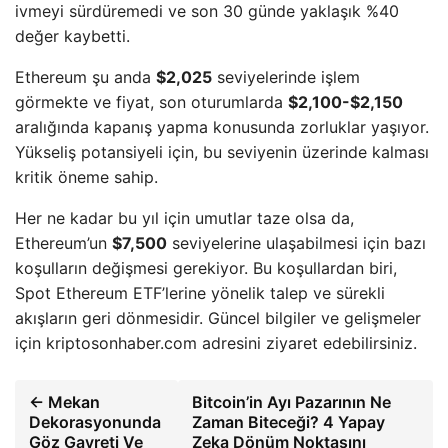
ivmeyi sürdüremedi ve son 30 günde yaklaşık %40
değer kaybetti.
Ethereum şu anda
$2,025
seviyelerinde işlem
görmekte ve fiyat, son oturumlarda
$2,100-$2,150
aralığında kapanış yapma konusunda zorluklar yaşıyor.
Yükseliş potansiyeli için, bu seviyenin üzerinde kalması
kritik öneme sahip.
Her ne kadar bu yıl için umutlar taze olsa da,
Ethereum’un
$7,500
seviyelerine ulaşabilmesi için bazı
koşulların değişmesi gerekiyor. Bu koşullardan biri,
Spot Ethereum ETF’lerine yönelik talep ve sürekli
akışların geri dönmesidir. Güncel bilgiler ve gelişmeler
için kriptosonhaber.com adresini ziyaret edebilirsiniz.
← Mekan
Bitcoin’in Ayı Pazarının Ne
Dekorasyonunda
Zaman Biteceği? 4 Yapay
Göz Gayreti Ve
Zeka Dönüm Noktasını