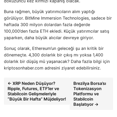
dokuzuncu kez kırmızı kapanış olacak.
Buna rağmen, büyük yatırımcıların alım yaptığı
görülüyor. BitMine Immersion Technologies, sadece bir
haftada 300 milyon dolardan fazla değerde
100,000’den fazla ETH ekledi. Küçük yatırımcılar satış
yaparken, daha büyük alıcılar devreye giriyor.
Sonuç olarak, Ethereum’un geleceği şu an kritik bir
dönemeçte. 4,300 dolarlık bir çıkış mı yoksa 1,400
dolarlık bir düşüş mü yaşanacak? Daha fazla bilgi için
kriptosonhaber.com adresini ziyaret edebilirsiniz.
← XRP Neden Düşüyor?
Brezilya Borsa’sı
Ripple, Futures, ETF’ler ve
Tokenizasyon
Stabilcoin Gelişmeleriyle
Platformu ve
“Büyük Bir Hafta” Müjdeliyor!
Stabilcoin
Başlatıyor →