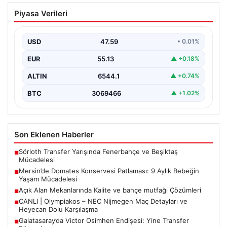
Mersin’de Domates Konservesi
Piyasa Verileri
Patlaması: 9 Aylık Bebeğin Yaşam
Mücadelesi
USD
47.59
• 0.01%
Mersin’de yaşanan korkutucu bir olay, bir bebeğin
hayatını derinden etkiledi. 19 Eylül 2023 tarihinde…
EUR
55.13
▲ +0.18%
ALTIN
6544.1
▲ +0.74%
BTC
3069466
▲ +1.02%
Son Eklenen Haberler
Sörloth Transfer Yarışında Fenerbahçe ve Beşiktaş
■
Mücadelesi
Mersin’de Domates Konservesi Patlaması: 9 Aylık Bebeğin
■
Yaşam Mücadelesi
Açık Alan Mekanlarında Kalite ve bahçe mutfağı Çözümleri
■
CANLI | Olympiakos – NEC Nijmegen Maç Detayları ve
■
Heyecan Dolu Karşılaşma
Galatasaray’da Victor Osimhen Endişesi: Yine Transfer
■