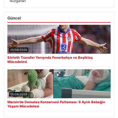
Rüzgarları
Güncel
05/08/2026
Sörloth Transfer Yarışında Fenerbahçe ve Beşiktaş
Mücadelesi
05/08/2026
Mersin’de Domates Konservesi Patlaması: 9 Aylık Bebeğin
Yaşam Mücadelesi