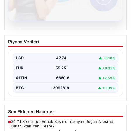
08.08.2026
Kelebek sohbet platformu İle Dijital
Piyasa Verileri
İletişimin Seviyeli Adresi Ve Sohbet
Deneyimi
USD
47.74
▲ +0.18%
Dijital ortamında insanların seviyeli bir şekilde iletişim
kurması ciddi bir değer barındırmaktadır. Halen pek…
EUR
55.25
▲ +0.32%
ALTIN
6660.6
▲ +2.59%
BTC
3092819
▲ +0.05%
Son Eklenen Haberler
34 Yıl Sonra Tüp Bebek Başarısı Yaşayan Doğan Ailesi’ne
■
Bakanlıktan Yeni Destek