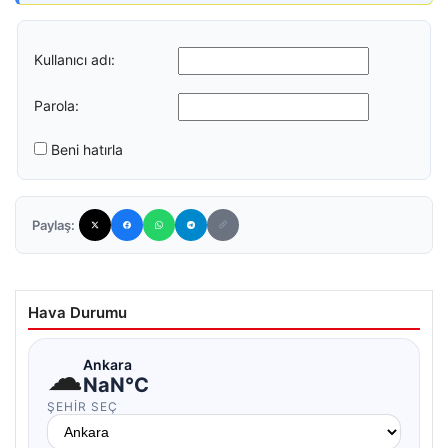
Kullanıcı adı:
Parola:
Beni hatırla
Paylaş:
Hava Durumu
☁
Ankara
NaN°C
ŞEHIR SEÇ