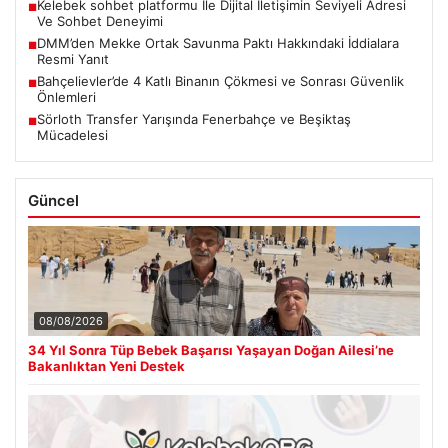
Kelebek sohbet platformu İle Dijital İletişimin Seviyeli Adresi
■
Ve Sohbet Deneyimi
DMM’den Mekke Ortak Savunma Paktı Hakkındaki İddialara
■
Resmi Yanıt
Bahçelievler’de 4 Katlı Binanın Çökmesi ve Sonrası Güvenlik
■
Önlemleri
Sörloth Transfer Yarışında Fenerbahçe ve Beşiktaş
■
Mücadelesi
Güncel
08/08/2026
34 Yıl Sonra Tüp Bebek Başarısı Yaşayan Doğan Ailesi’ne
Bakanlıktan Yeni Destek