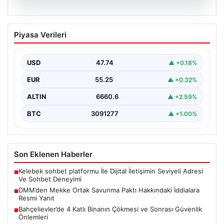
07.08.2026
DMM’den Mekke Ortak Savunma Paktı
Piyasa Verileri
Hakkındaki İddialara Resmi Yanıt
Dezenformasyonla Mücadele Merkezi (DMM), Türkiye,
Suudi Arabistan ve Pakistan arasında imzalandığı
USD
47.74
▲ +0.18%
belirtilen Mekke Ortak…
EUR
55.25
▲ +0.32%
ALTIN
6660.6
▲ +2.59%
BTC
3091277
▲ +1.00%
Son Eklenen Haberler
Kelebek sohbet platformu İle Dijital İletişimin Seviyeli Adresi
■
Ve Sohbet Deneyimi
DMM’den Mekke Ortak Savunma Paktı Hakkındaki İddialara
■
Resmi Yanıt
Bahçelievler’de 4 Katlı Binanın Çökmesi ve Sonrası Güvenlik
■
Önlemleri