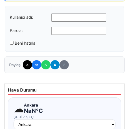
Kullanıcı adı:
Parola:
Beni hatırla
Paylaş:
Hava Durumu
☁
Ankara
NaN°C
ŞEHIR SEÇ