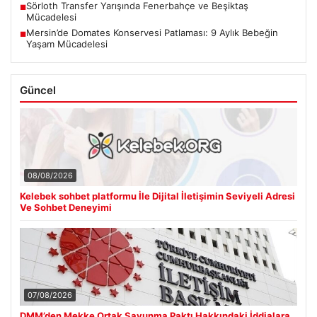
Sörloth Transfer Yarışında Fenerbahçe ve Beşiktaş
■
Mücadelesi
Mersin’de Domates Konservesi Patlaması: 9 Aylık Bebeğin
■
Yaşam Mücadelesi
Güncel
08/08/2026
Kelebek sohbet platformu İle Dijital İletişimin Seviyeli Adresi
Ve Sohbet Deneyimi
07/08/2026
DMM’den Mekke Ortak Savunma Paktı Hakkındaki İddialara