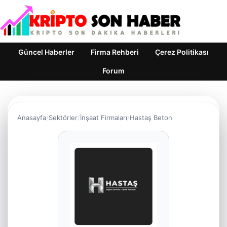
Güncel Haberler
Firma Rehberi
Çerez Politikası
Forum
Anasayfa
Sektörler
İnşaat Firmaları
Hastaş Beton