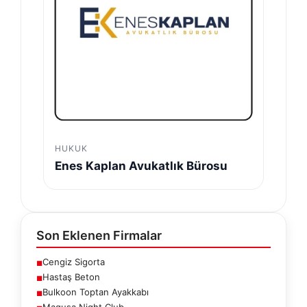
HUKUK
Enes Kaplan Avukatlık Bürosu
Son Eklenen Firmalar
Cengiz Sigorta
■
Hastaş Beton
■
Bulkoon Toptan Ayakkabı
■
Magusa Night Club