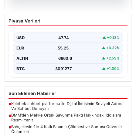
07.08.2026
DMM’den Mekke Ortak Savunma Paktı
Piyasa Verileri
Hakkındaki İddialara Resmi Yanıt
Dezenformasyonla Mücadele Merkezi (DMM), Türkiye,
Suudi Arabistan ve Pakistan arasında imzalandığı
USD
47.74
▲ +0.18%
belirtilen Mekke Ortak…
EUR
55.25
▲ +0.32%
ALTIN
6660.6
▲ +2.59%
BTC
3091277
▲ +1.00%
Son Eklenen Haberler
Kelebek sohbet platformu İle Dijital İletişimin Seviyeli Adresi
■
Ve Sohbet Deneyimi
DMM’den Mekke Ortak Savunma Paktı Hakkındaki İddialara
■
Resmi Yanıt
Bahçelievler’de 4 Katlı Binanın Çökmesi ve Sonrası Güvenlik
■
Önlemleri