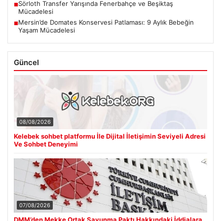
Sörloth Transfer Yarışında Fenerbahçe ve Beşiktaş
■
Mücadelesi
Mersin’de Domates Konservesi Patlaması: 9 Aylık Bebeğin
■
Yaşam Mücadelesi
Güncel
08/08/2026
Kelebek sohbet platformu İle Dijital İletişimin Seviyeli Adresi
Ve Sohbet Deneyimi
07/08/2026
DMM’den Mekke Ortak Savunma Paktı Hakkındaki İddialara