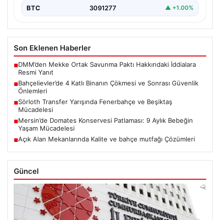
BTC
3091277
▲ +1.00%
Son Eklenen Haberler
DMM’den Mekke Ortak Savunma Paktı Hakkındaki İddialara
■
Resmi Yanıt
Bahçelievler’de 4 Katlı Binanın Çökmesi ve Sonrası Güvenlik
■
Önlemleri
Sörloth Transfer Yarışında Fenerbahçe ve Beşiktaş
■
Mücadelesi
Mersin’de Domates Konservesi Patlaması: 9 Aylık Bebeğin
■
Yaşam Mücadelesi
Açık Alan Mekanlarında Kalite ve bahçe mutfağı Çözümleri
■
Güncel