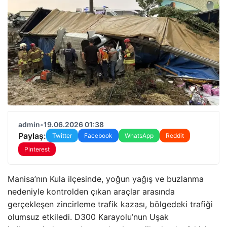
admin
•
19.06.2026 01:38
Paylaş:
Twitter
Facebook
WhatsApp
Reddit
Pinterest
Manisa’nın Kula ilçesinde, yoğun yağış ve buzlanma
nedeniyle kontrolden çıkan araçlar arasında
gerçekleşen zincirleme trafik kazası, bölgedeki trafiği
olumsuz etkiledi. D300 Karayolu’nun Uşak