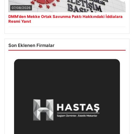
07/08/2026
DMM’den Mekke Ortak Savunma Paktı Hakkındaki İddialara
Resmi Yanıt
Son Eklenen Firmalar