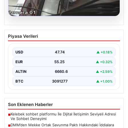
06.08.2026
Bahçelievler’de 4 Katlı Binanın Çökmesi
Piyasa Verileri
ve Sonrası Güvenlik Önlemleri
Bahçelievler ilçesinde, gece saatlerinde yaşanan olay,
bölge sakinleri ve yetkilileri korkutan anlara sahne oldu.
USD
47.74
▲ +0.18%
…
EUR
55.25
▲ +0.32%
ALTIN
6660.6
▲ +2.59%
BTC
3091277
▲ +1.00%
Son Eklenen Haberler
Kelebek sohbet platformu İle Dijital İletişimin Seviyeli Adresi
■
Ve Sohbet Deneyimi
DMM’den Mekke Ortak Savunma Paktı Hakkındaki İddialara
■