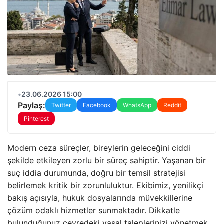
•
23.06.2026 15:00
Paylaş:
Twitter
Facebook
WhatsApp
Reddit
Pinterest
Modern ceza süreçler, bireylerin geleceğini ciddi
şekilde etkileyen zorlu bir süreç sahiptir. Yaşanan bir
suç iddia durumunda, doğru bir temsil stratejisi
belirlemek kritik bir zorunluluktur. Ekibimiz, yenilikçi
bakış açısıyla, hukuk dosyalarında müvekkillerine
çözüm odaklı hizmetler sunmaktadır. Dikkatle
bulunduğunuz çevredeki yasal taleplerinizi yönetmek