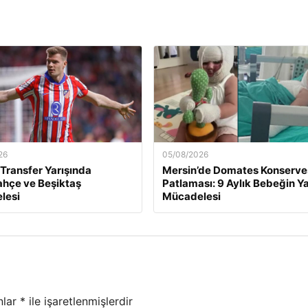
26
05/08/2026
 Transfer Yarışında
Mersin’de Domates Konserve
hçe ve Beşiktaş
Patlaması: 9 Aylık Bebeğin 
lesi
Mücadelesi
nlar
*
ile işaretlenmişlerdir