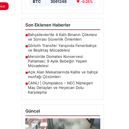
BTC
3061248
▼ -0.25%
rest
Son Eklenen Haberler
Bahçelievler’de 4 Katlı Binanın Çökmesi
■
ve Sonrası Güvenlik Önlemleri
Sörloth Transfer Yarışında Fenerbahçe
■
ve Beşiktaş Mücadelesi
Mersin’de Domates Konservesi
■
Patlaması: 9 Aylık Bebeğin Yaşam
Mücadelesi
Açık Alan Mekanlarında Kalite ve bahçe
■
mutfağı Çözümleri
CANLI | Olympiakos – NEC Nijmegen
■
Maç Detayları ve Heyecan Dolu
Karşılaşma
Güncel