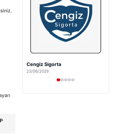
siniz.
Hastaş Beton
26/05/2026
ayarı
RP