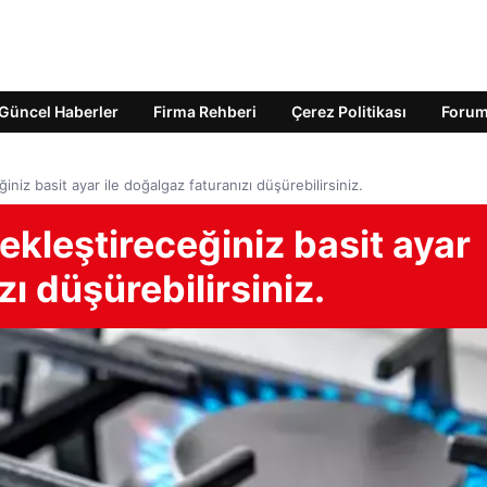
Güncel Haberler
Firma Rehberi
Çerez Politikası
Foru
niz basit ayar ile doğalgaz faturanızı düşürebilirsiniz.
kleştireceğiniz basit ayar
zı düşürebilirsiniz.