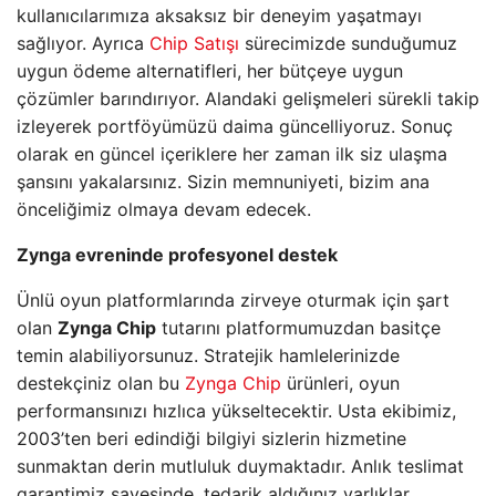
kullanıcılarımıza aksaksız bir deneyim yaşatmayı
sağlıyor. Ayrıca
Chip Satışı
sürecimizde sunduğumuz
uygun ödeme alternatifleri, her bütçeye uygun
çözümler barındırıyor. Alandaki gelişmeleri sürekli takip
izleyerek portföyümüzü daima güncelliyoruz. Sonuç
olarak en güncel içeriklere her zaman ilk siz ulaşma
şansını yakalarsınız. Sizin memnuniyeti, bizim ana
önceliğimiz olmaya devam edecek.
Zynga evreninde profesyonel destek
Ünlü oyun platformlarında zirveye oturmak için şart
olan
Zynga Chip
tutarını platformumuzdan basitçe
temin alabiliyorsunuz. Stratejik hamlelerinizde
destekçiniz olan bu
Zynga Chip
ürünleri, oyun
performansınızı hızlıca yükseltecektir. Usta ekibimiz,
2003’ten beri edindiği bilgiyi sizlerin hizmetine
sunmaktan derin mutluluk duymaktadır. Anlık teslimat
garantimiz sayesinde, tedarik aldığınız varlıklar