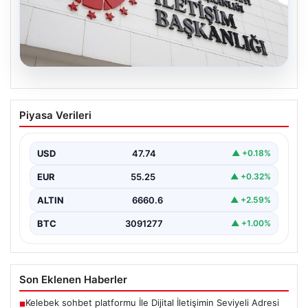
07.08.2026
DMM’den Mekke Ortak Savunma Paktı
Piyasa Verileri
Hakkındaki İddialara Resmi Yanıt
Dezenformasyonla Mücadele Merkezi (DMM), Türkiye,
Suudi Arabistan ve Pakistan arasında imzalandığı
USD
47.74
▲ +0.18%
belirtilen Mekke Ortak…
EUR
55.25
▲ +0.32%
ALTIN
6660.6
▲ +2.59%
BTC
3091277
▲ +1.00%
Son Eklenen Haberler
Kelebek sohbet platformu İle Dijital İletişimin Seviyeli Adresi
■