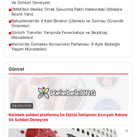
Ve Sohbet Deneyimi
DMM’den Mekke Ortak Savunma Paktı Hakkındaki İddialara
■
Resmi Yanıt
Bahçelievler’de 4 Katlı Binanın Çökmesi ve Sonrası Güvenlik
■
Önlemleri
Sörloth Transfer Yarışında Fenerbahçe ve Beşiktaş
■
Mücadelesi
Mersin’de Domates Konservesi Patlaması: 9 Aylık Bebeğin
■
Yaşam Mücadelesi
Güncel
08/08/2026
Kelebek sohbet platformu İle Dijital İletişimin Seviyeli Adresi
Ve Sohbet Deneyimi