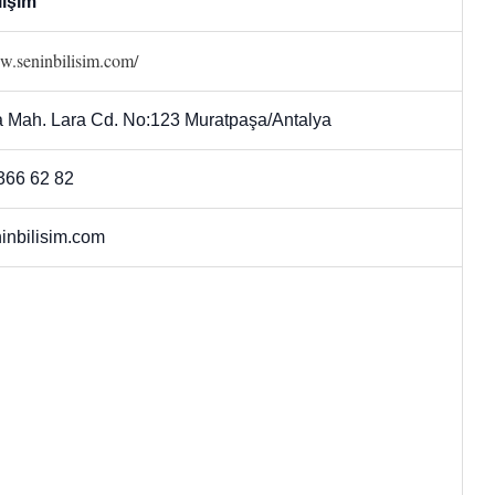
lişim
w.seninbilisim.com/
 Mah. Lara Cd. No:123 Muratpaşa/Antalya
366 62 82
inbilisim.com