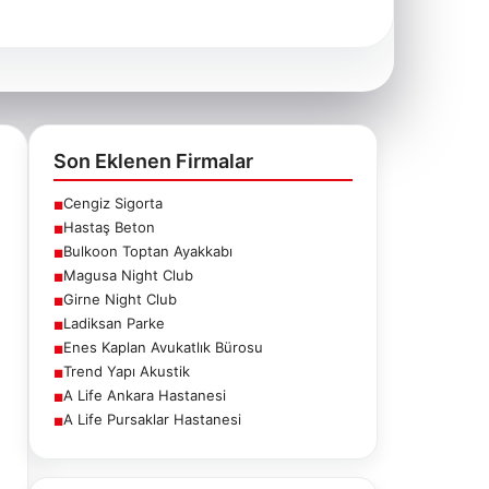
Son Eklenen Firmalar
Cengiz Sigorta
■
Hastaş Beton
■
Bulkoon Toptan Ayakkabı
■
Magusa Night Club
■
Girne Night Club
■
Ladiksan Parke
■
Enes Kaplan Avukatlık Bürosu
■
Trend Yapı Akustik
■
A Life Ankara Hastanesi
■
A Life Pursaklar Hastanesi
■