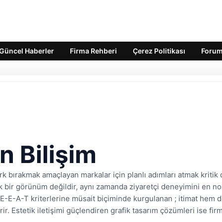
Güncel Haberler
Firma Rehberi
Çerez Politikası
Foru
n Bilişim
ark bırakmak amaçlayan markalar için planlı adımları atmak kritik d
ik bir görünüm değildir, aynı zamanda ziyaretçi deneyimini en nok
-E-A-T kriterlerine müsait biçiminde kurgulanan ; itimat hem d
ir. Estetik iletişimi güçlendiren grafik tasarım çözümleri ise f