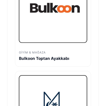
GIYIM & MAĞAZA
Bulkoon Toptan Ayakkabı