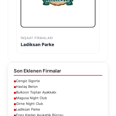
İNŞAAT FIRMALARI
Ladiksan Parke
Son Eklenen Firmalar
Cengiz Sigorta
■
Hastaş Beton
■
Bulkoon Toptan Ayakkabı
■
Magusa Night Club
■
Girne Night Club
■
Ladiksan Parke
■
Enes Kaplan Avukatlık Bürosu
■