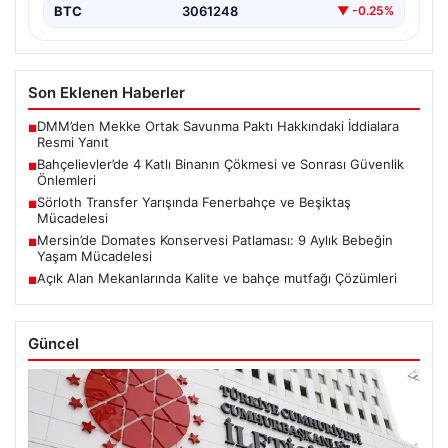
BTC
3061248
▼ -0.25%
Son Eklenen Haberler
DMM’den Mekke Ortak Savunma Paktı Hakkındaki İddialara
■
Resmi Yanıt
Bahçelievler’de 4 Katlı Binanın Çökmesi ve Sonrası Güvenlik
■
Önlemleri
Sörloth Transfer Yarışında Fenerbahçe ve Beşiktaş
■
Mücadelesi
Mersin’de Domates Konservesi Patlaması: 9 Aylık Bebeğin
■
Yaşam Mücadelesi
Açık Alan Mekanlarında Kalite ve bahçe mutfağı Çözümleri
■
Güncel