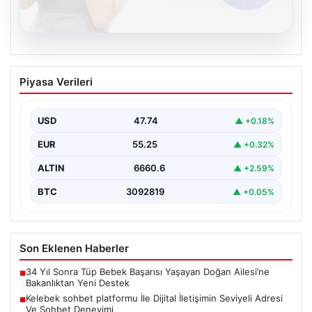
08.08.2026
Kelebek sohbet platformu İle Dijital
Piyasa Verileri
İletişimin Seviyeli Adresi Ve Sohbet
Deneyimi
USD
47.74
▲ +0.18%
Dijital ortamında insanların seviyeli bir şekilde iletişim
kurması ciddi bir değer barındırmaktadır. Halen pek…
EUR
55.25
▲ +0.32%
ALTIN
6660.6
▲ +2.59%
BTC
3092819
▲ +0.05%
Son Eklenen Haberler
34 Yıl Sonra Tüp Bebek Başarısı Yaşayan Doğan Ailesi’ne
■
Bakanlıktan Yeni Destek
Kelebek sohbet platformu İle Dijital İletişimin Seviyeli Adresi
■
Ve Sohbet Deneyimi