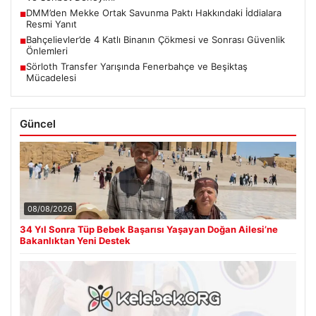
DMM’den Mekke Ortak Savunma Paktı Hakkındaki İddialara
■
Resmi Yanıt
Bahçelievler’de 4 Katlı Binanın Çökmesi ve Sonrası Güvenlik
■
Önlemleri
Sörloth Transfer Yarışında Fenerbahçe ve Beşiktaş
■
Mücadelesi
Güncel
08/08/2026
34 Yıl Sonra Tüp Bebek Başarısı Yaşayan Doğan Ailesi’ne
Bakanlıktan Yeni Destek