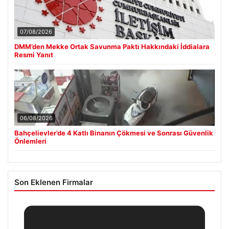
07/08/2026
DMM’den Mekke Ortak Savunma Paktı Hakkındaki İddialara
Resmi Yanıt
06/08/2026
Bahçelievler’de 4 Katlı Binanın Çökmesi ve Sonrası Güvenlik
Önlemleri
Son Eklenen Firmalar