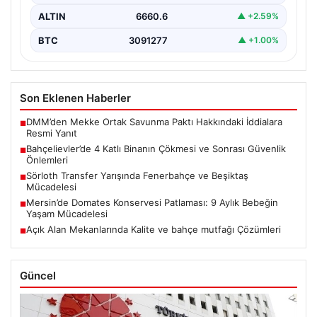
ALTIN
6660.6
▲ +2.59%
BTC
3091277
▲ +1.00%
Son Eklenen Haberler
DMM’den Mekke Ortak Savunma Paktı Hakkındaki İddialara
■
Resmi Yanıt
Bahçelievler’de 4 Katlı Binanın Çökmesi ve Sonrası Güvenlik
■
Önlemleri
Sörloth Transfer Yarışında Fenerbahçe ve Beşiktaş
■
Mücadelesi
Mersin’de Domates Konservesi Patlaması: 9 Aylık Bebeğin
■
Yaşam Mücadelesi
Açık Alan Mekanlarında Kalite ve bahçe mutfağı Çözümleri
■
Güncel