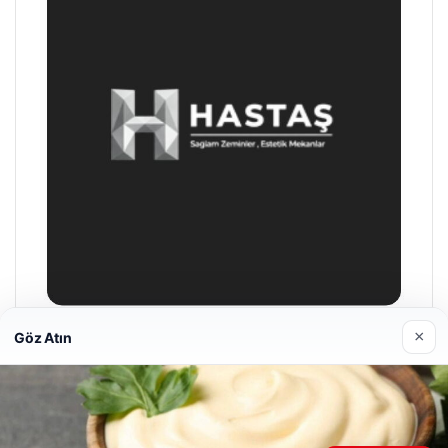
×
Göz Atın
Hastaş Beton
26/05/2026