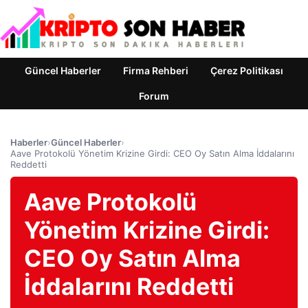
Güncel Haberler
Firma Rehberi
Çerez Politikası
Forum
Haberler
›
Güncel Haberler
›
Aave Protokolü Yönetim Krizine Girdi: CEO Oy Satın Alma İddalarını
Reddetti
Aave Protokolü
Yönetim Krizine Girdi:
CEO Oy Satın Alma
İddalarını Reddetti