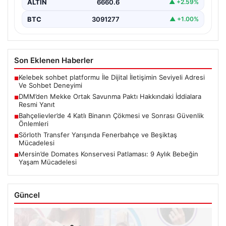
ALTIN
6660.6
▲ +2.59%
BTC
3091277
▲ +1.00%
Son Eklenen Haberler
Kelebek sohbet platformu İle Dijital İletişimin Seviyeli Adresi
■
Ve Sohbet Deneyimi
DMM’den Mekke Ortak Savunma Paktı Hakkındaki İddialara
■
Resmi Yanıt
Bahçelievler’de 4 Katlı Binanın Çökmesi ve Sonrası Güvenlik
■
Önlemleri
Sörloth Transfer Yarışında Fenerbahçe ve Beşiktaş
■
Mücadelesi
Mersin’de Domates Konservesi Patlaması: 9 Aylık Bebeğin
■
Yaşam Mücadelesi
Güncel