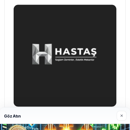
×
Göz Atın
Hastaş Beton
26/05/2026