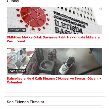
Güncel
07/08/2026
DMM’den Mekke Ortak Savunma Paktı Hakkındaki İddialara
Resmi Yanıt
06/08/2026
Bahçelievler’de 4 Katlı Binanın Çökmesi ve Sonrası Güvenlik
Önlemleri
Son Eklenen Firmalar