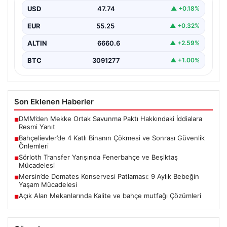
bölge sakinleri ve yetkilileri korkutan anlara sahne oldu.
USD
47.74
▲ +0.18%
…
EUR
55.25
▲ +0.32%
ALTIN
6660.6
▲ +2.59%
BTC
3091277
▲ +1.00%
Son Eklenen Haberler
DMM’den Mekke Ortak Savunma Paktı Hakkındaki İddialara
■
Resmi Yanıt
Bahçelievler’de 4 Katlı Binanın Çökmesi ve Sonrası Güvenlik
■
Önlemleri
Sörloth Transfer Yarışında Fenerbahçe ve Beşiktaş
■
Mücadelesi
Mersin’de Domates Konservesi Patlaması: 9 Aylık Bebeğin
■
Yaşam Mücadelesi
Açık Alan Mekanlarında Kalite ve bahçe mutfağı Çözümleri
■