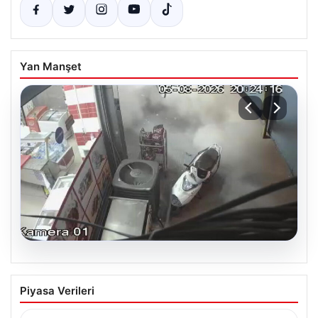
Yan Manşet
06.08.2026
Bahçelievler’de 4 Katlı Binanın Çökmesi
Piyasa Verileri
ve Sonrası Güvenlik Önlemleri
Bahçelievler ilçesinde, gece saatlerinde yaşanan olay,