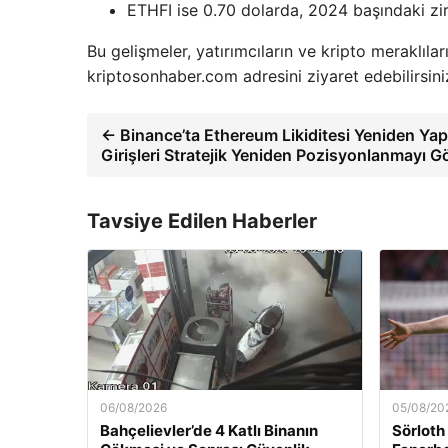
ETHFI ise 0.70 dolarda, 2024 başındaki zir
Bu gelişmeler, yatırımcıların ve kripto meraklıla
kriptosonhaber.com adresini ziyaret edebilirsini
← Binance’ta Ethereum Likiditesi Yeniden Yapı
Girişleri Stratejik Yeniden Pozisyonlanmayı G
Tavsiye Edilen Haberler
06/08/2026
05/08/20
Bahçelievler’de 4 Katlı Binanın
Sörloth