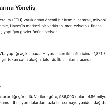
arına Yöneliş
hereum (ETH) varlıklarının önemli bir kısmını satarak, milyon
hamle, Hayes’in merkezi bir varlıktan, merkeziyetsiz finans
ş yaptığını gözler önüne seriyor.
ık’ta yaptığı açıklamada, Hayes’in son iki hafta içinde 1,871 
gili token satın aldığını bildirdi. İlk alımları arasında:
r
ni artırdığı görüldü. Verilere göre, 986,000 dolara 4.86 mil
plamda 6 milyon dolardan fazla bir sermaye yeniden dağıttı