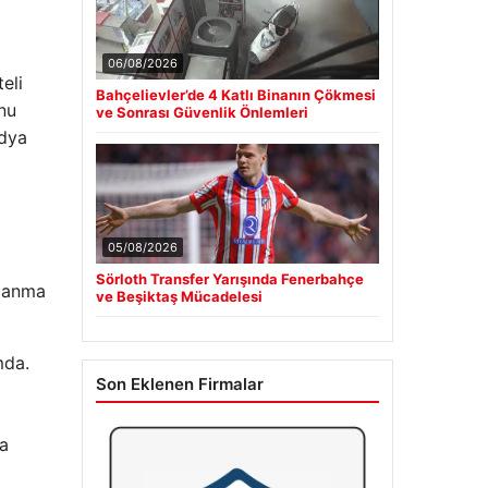
06/08/2026
eli
Bahçelievler’de 4 Katlı Binanın Çökmesi
unu
ve Sonrası Güvenlik Önlemleri
edya
05/08/2026
Sörloth Transfer Yarışında Fenerbahçe
rlanma
ve Beşiktaş Mücadelesi
mda.
Son Eklenen Firmalar
la