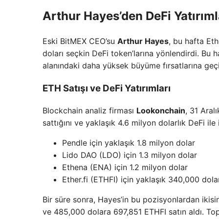
Arthur Hayes’den DeFi Yatırıml
Eski BitMEX CEO’su
Arthur Hayes
, bu hafta Et
doları seçkin DeFi token’larına yönlendirdi. Bu 
alanındaki daha yüksek büyüme fırsatlarına geçi
ETH Satışı ve DeFi Yatırımları
Blockchain analiz firması
Lookonchain
, 31 Aral
sattığını ve yaklaşık 4.6 milyon dolarlık DeFi ile il
Pendle için yaklaşık 1.8 milyon dolar
Lido DAO (LDO) için 1.3 milyon dolar
Ethena (ENA) için 1.2 milyon dolar
Ether.fi (ETHFI) için yaklaşık 340,000 dola
Bir süre sonra, Hayes’in bu pozisyonlardan ikisi
ve 485,000 dolara 697,851 ETHFI satın aldı. To