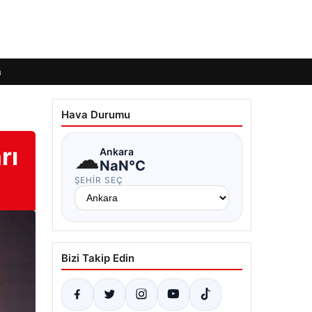
m
Hava Durumu
rı
☁
Ankara
NaN°C
ŞEHIR SEÇ
Bizi Takip Edin