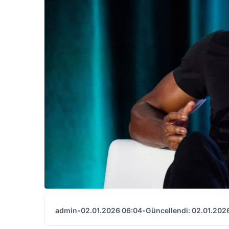
admin
•
02.01.2026 06:04
•
Güncellendi: 02.01.202