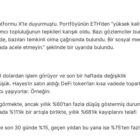
tformu X’te duyurmuştu. Portföyünün ETH’den “yüksek kalit
ımcı topluluğunun tepkileri karışık oldu. Bazı gözlemciler b
 de, bazıları temkinli olma çağrısında bulundu. Bir sosyal m
burada acele etmeyin.” şeklinde bir uyarıda bulundu.
dolardan işlem görüyor ve son bir haftada değişiklik
ük. Hayes’in satın aldığı DeFi token’ları kısa vadede topa
 yaşıyorlar. Örneğin:
m görmekte, ancak yıllık %60’tan fazla düşüş göstermiş duru
%11’lik bir artışla birlikte, yıllık %68’lik kayıplarını telafi
 ve son 30 günde %15, geçen yıldan bu yana ise %75’ten faz