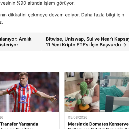
vesinin %90 altında işlem görüyor.
rının dikkatini çekmeye devam ediyor. Daha fazla bilgi için
z.
lanıyor: Aralık
Bitwise, Uniswap, Sui ve Near’ı Kaps
österiyor
11 Yeni Kripto ETF’si İçin Başvurdu →
26
05/08/2026
 Transfer Yarışında
Mersin’de Domates Konserve