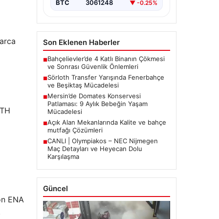
BTC
3061248
▼ -0.25%
larca
Son Eklenen Haberler
Bahçelievler’de 4 Katlı Binanın Çökmesi
■
ve Sonrası Güvenlik Önlemleri
Sörloth Transfer Yarışında Fenerbahçe
■
ve Beşiktaş Mücadelesi
Mersin’de Domates Konservesi
■
Patlaması: 9 Aylık Bebeğin Yaşam
ETH
Mücadelesi
Açık Alan Mekanlarında Kalite ve bahçe
■
mutfağı Çözümleri
CANLI | Olympiakos – NEC Nijmegen
■
Maç Detayları ve Heyecan Dolu
Karşılaşma
Güncel
yon ENA
.