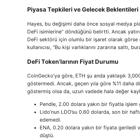
Piyasa Tepkileri ve Gelecek Beklentileri
Hayes, bu değişimi daha önce sosyal medya pla
DeFi isimlerine” döndüğünü belirtti. Ancak yatır
DeFi sektörü için olumlu bir işaret olarak görse
kullanıcısı, “Bu kişi varlıklarını zararına sattı, 
DeFi Token’larının Fiyat Durumu
CoinGecko’ya göre, ETH şu anda yaklaşık 3,000 
göstermedi. Ancak, geçen yıla göre %11 daha düş
göstermiş olsa da, uzun vadede hala değer kaybı
Pendle, 2.00 dolara yakın bir fiyatla işle
Lido’nun LDO’su 0.60 dolarda, son bir haftada 
edemedi.
ENA, 0.20 dolara yakın bir fiyata geriledi
düştü.