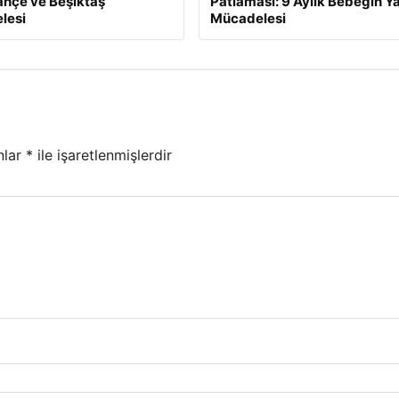
hçe ve Beşiktaş
Patlaması: 9 Aylık Bebeğin 
lesi
Mücadelesi
nlar
*
ile işaretlenmişlerdir