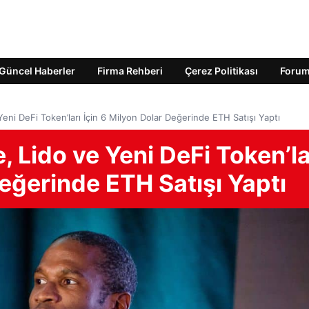
Güncel Haberler
Firma Rehberi
Çerez Politikası
Foru
eni DeFi Token’ları İçin 6 Milyon Dolar Değerinde ETH Satışı Yaptı
, Lido ve Yeni DeFi Token’la
Değerinde ETH Satışı Yaptı