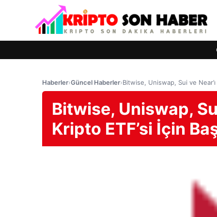
Haberler
›
Güncel Haberler
›
Bitwise, Uniswap, Sui ve Near’ı
Bitwise, Uniswap, Su
Kripto ETF’si İçin B