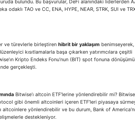
şvuruda bulundu. Bu başvurular, DeFi alanındaki liderlerden 
ay zeka odaklı TAO ve CC, ENA, HYPE, NEAR, STRK, SUI ve TRX
r ve türevlerle birleştiren
hibrit bir yaklaşım
benimseyerek,
üzenleyici kısıtlamalarla başa çıkarken yatırımcılara çeşitli
itwise’ın Kripto Endeks Fonu’nun (BIT) spot fonuna dönüşümü
inde gerçekleşti.
amında
Bitwise’ı altcoin ETF’lerine yönlendirebilir mi? Bitwise
tocol gibi önemli altcoinleri içeren ETF’leri piyasaya sürme
nı altcoinlere yönlendirebilir ve bu durum, Bank of America’n
elişmelerle destekleniyor.