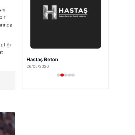
ynı
bir
arında
ptığı
et
Hastaş Beton
26/05/2026