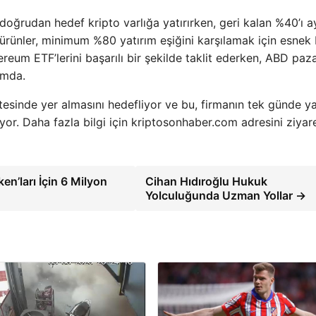
 doğrudan hedef kripto varlığa yatırırken, geri kalan %40’ı a
 ürünler, minimum %80 yatırım eşiğini karşılamak için esnek 
ereum ETF’lerini başarılı bir şekilde taklit ederken, ABD paz
umda.
tesinde yer almasını hedefliyor ve bu, firmanın tek günde ya
or. Daha fazla bilgi için kriptosonhaber.com adresini ziyar
en’ları İçin 6 Milyon
Cihan Hıdıroğlu Hukuk
Yolculuğunda Uzman Yollar →