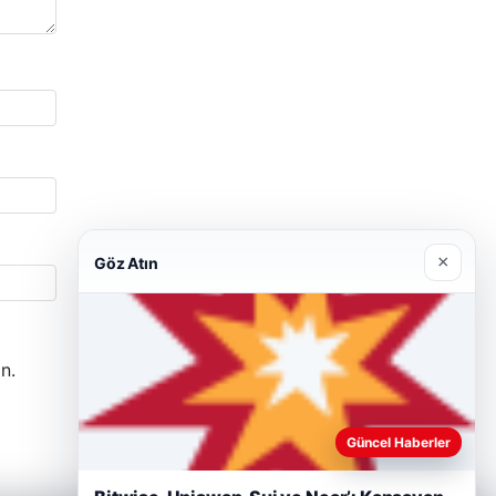
×
Göz Atın
n.
Güncel Haberler