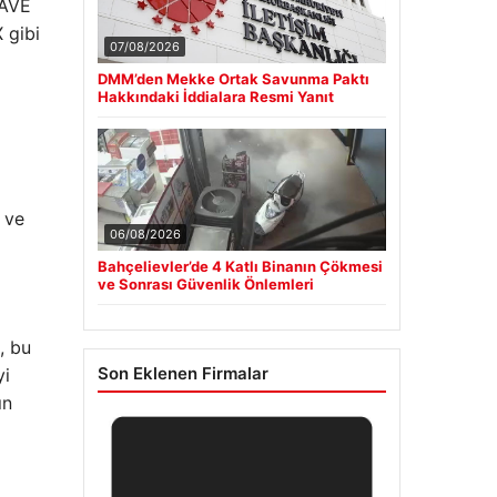
AAVE
 gibi
07/08/2026
DMM’den Mekke Ortak Savunma Paktı
Hakkındaki İddialara Resmi Yanıt
 ve
06/08/2026
Bahçelievler’de 4 Katlı Binanın Çökmesi
ve Sonrası Güvenlik Önlemleri
, bu
Son Eklenen Firmalar
yi
ın