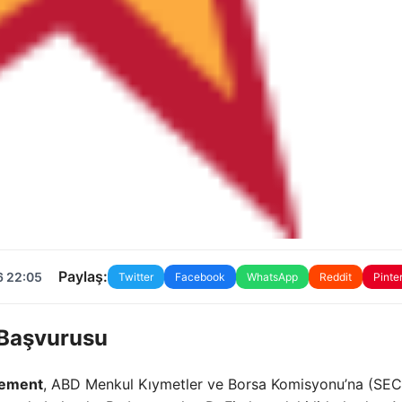
Paylaş:
6 22:05
Twitter
Facebook
WhatsApp
Reddit
Pinte
 Başvurusu
gement
, ABD Menkul Kıymetler ve Borsa Komisyonu’na (SEC