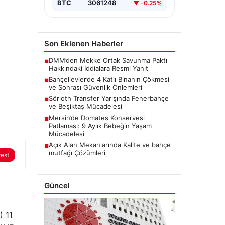
BTC
3061248
▼ -0.25%
Son Eklenen Haberler
DMM’den Mekke Ortak Savunma Paktı
■
Hakkındaki İddialara Resmi Yanıt
Bahçelievler’de 4 Katlı Binanın Çökmesi
■
ve Sonrası Güvenlik Önlemleri
Sörloth Transfer Yarışında Fenerbahçe
■
ve Beşiktaş Mücadelesi
Mersin’de Domates Konservesi
■
Patlaması: 9 Aylık Bebeğin Yaşam
Mücadelesi
Açık Alan Mekanlarında Kalite ve bahçe
■
mutfağı Çözümleri
rest
Güncel
) 11