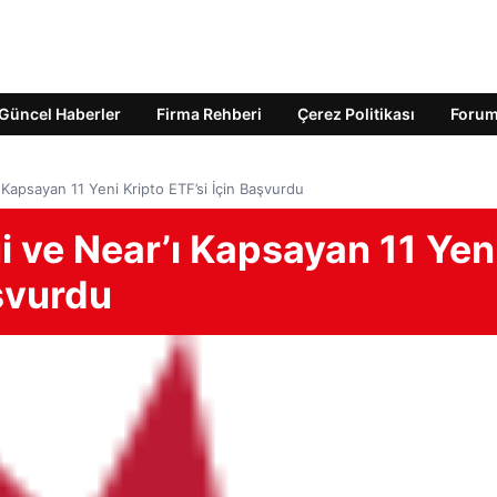
Güncel Haberler
Firma Rehberi
Çerez Politikası
Foru
 Kapsayan 11 Yeni Kripto ETF’si İçin Başvurdu
i ve Near’ı Kapsayan 11 Yen
aşvurdu