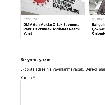
07/08/2026
06/08/20
DMM’den Mekke Ortak Savunma
Bahçeli
Paktı Hakkındaki İddialara Resmi
Çökmesi
Yanıt
Önlemle
Bir yanıt yazın
E-posta adresiniz yayınlanmayacak.
Gerekli ala
Yorum
*