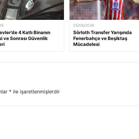
26
05/08/2026
evler’de 4 Katlı Binanın
Sörloth Transfer Yarışında
 ve Sonrası Güvenlik
Fenerbahçe ve Beşiktaş
ri
Mücadelesi
nlar
*
ile işaretlenmişlerdir