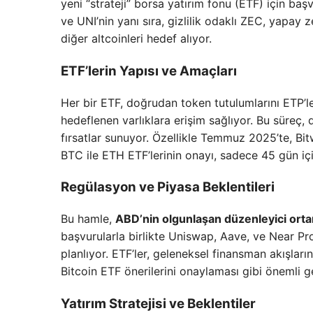
yeni “strateji” borsa yatırım fonu (ETF) için ba
ve UNI’nin yanı sıra, gizlilik odaklı ZEC, yap
diğer altcoinleri hedef alıyor.
ETF’lerin Yapısı ve Amaçları
Her bir ETF, doğrudan token tutulumlarını ETP’le
hedeflenen varlıklara erişim sağlıyor. Bu süreç, d
fırsatlar sunuyor. Özellikle Temmuz 2025’te, B
BTC ile ETH ETF’lerinin onayı, sadece 45 gün iç
Regülasyon ve Piyasa Beklentileri
Bu hamle,
ABD’nin olgunlaşan düzenleyici ort
başvurularla birlikte Uniswap, Aave, ve Near Pro
planlıyor. ETF’ler, geleneksel finansman akışları
Bitcoin ETF önerilerini onaylaması gibi önemli g
Yatırım Stratejisi ve Beklentiler