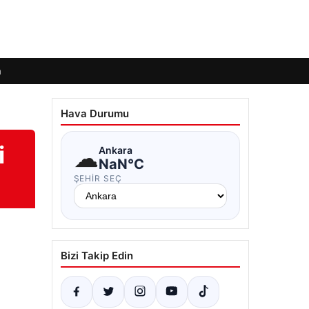
m
Hava Durumu
i
☁
Ankara
NaN°C
ŞEHIR SEÇ
Bizi Takip Edin