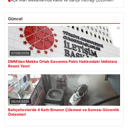
Açık Alan Mekanlarında Kalite ve bahçe mutfağı Çözümleri
■
Güncel
07/08/2026
DMM’den Mekke Ortak Savunma Paktı Hakkındaki İddialara
Resmi Yanıt
06/08/2026
Bahçelievler’de 4 Katlı Binanın Çökmesi ve Sonrası Güvenlik
Önlemleri