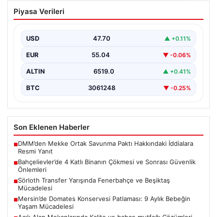
Bahçelievler’de 4 Katlı Binanın Çökmesi
Piyasa Verileri
ve Sonrası Güvenlik Önlemleri
Bahçelievler ilçesinde, gece saatlerinde yaşanan olay,
bölge sakinleri ve yetkilileri korkutan anlara sahne oldu.
USD
47.70
▲ +0.11%
…
EUR
55.04
▼ -0.06%
ALTIN
6519.0
▲ +0.41%
BTC
3061248
▼ -0.25%
Son Eklenen Haberler
DMM’den Mekke Ortak Savunma Paktı Hakkındaki İddialara
■
Resmi Yanıt
Bahçelievler’de 4 Katlı Binanın Çökmesi ve Sonrası Güvenlik
■
Önlemleri
Sörloth Transfer Yarışında Fenerbahçe ve Beşiktaş
■
Mücadelesi
Mersin’de Domates Konservesi Patlaması: 9 Aylık Bebeğin
■
Yaşam Mücadelesi