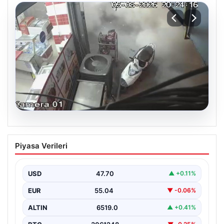
06.08.2026
Bahçelievler’de 4 Katlı Binanın
Piyasa Verileri
Çökmesi ve Sonrası Güvenlik
Önlemleri
USD
47.70
▲ +0.11%
Bahçelievler ilçesinde, gece saatlerinde yaşanan olay,
bölge sakinleri ve yetkilileri korkutan anlara sahne
EUR
55.04
▼ -0.06%
oldu.…
ALTIN
6519.0
▲ +0.41%