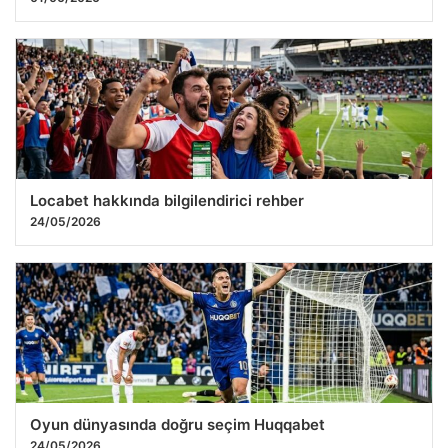
Locabet hakkında bilgilendirici rehber
24/05/2026
Oyun dünyasında doğru seçim Huqqabet
24/05/2026