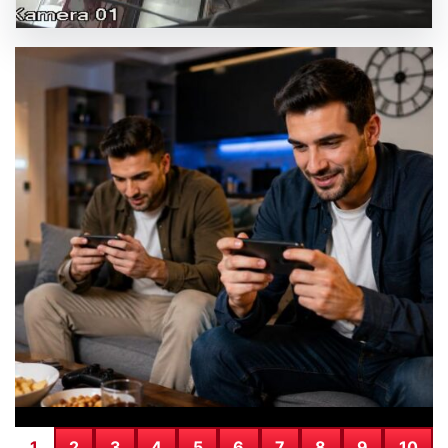
Fırsatı
GÜNCEL HABERLER
0 YORUM
SICAK HABER
06.08.2026
Bahçelievler’de 4 Katlı Binanın Çökmesi ve
Sonrası Güvenlik Önlemleri
1
2
3
4
5
6
7
8
9
10