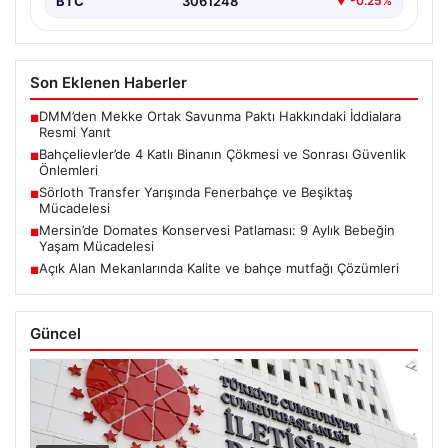
BTC
3061248
▼ -0.25%
Son Eklenen Haberler
DMM’den Mekke Ortak Savunma Paktı Hakkındaki İddialara
■
Resmi Yanıt
Bahçelievler’de 4 Katlı Binanın Çökmesi ve Sonrası Güvenlik
■
Önlemleri
Sörloth Transfer Yarışında Fenerbahçe ve Beşiktaş
■
Mücadelesi
Mersin’de Domates Konservesi Patlaması: 9 Aylık Bebeğin
■
Yaşam Mücadelesi
Açık Alan Mekanlarında Kalite ve bahçe mutfağı Çözümleri
■
Güncel