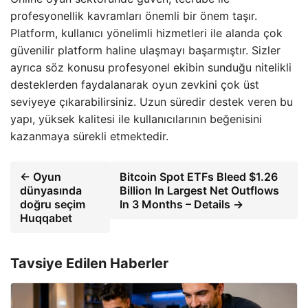
profesyonellik kavramları önemli bir önem taşır.
Platform, kullanıcı yönelimli hizmetleri ile alanda çok
güvenilir platform haline ulaşmayı başarmıştır. Sizler
ayrıca söz konusu profesyonel ekibin sunduğu nitelikli
desteklerden faydalanarak oyun zevkini çok üst
seviyeye çıkarabilirsiniz. Uzun süredir destek veren bu
yapı, yüksek kalitesi ile kullanıcılarının beğenisini
kazanmaya sürekli etmektedir.
← Oyun
Bitcoin Spot ETFs Bleed $1.26
dünyasında
Billion In Largest Net Outflows
doğru seçim
In 3 Months – Details →
Huqqabet
Tavsiye Edilen Haberler