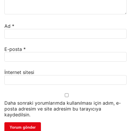
Ad
*
E-posta
*
İnternet sitesi
Daha sonraki yorumlarımda kullanılması için adım, e-
posta adresim ve site adresim bu tarayıcıya
kaydedilsin.