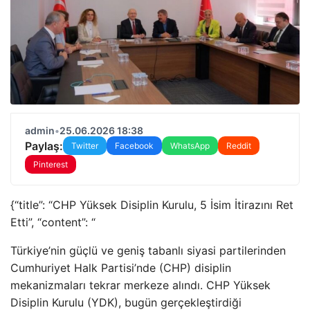
admin
•
25.06.2026 18:38
Paylaş:
Twitter
Facebook
WhatsApp
Reddit
Pinterest
{“title”: “CHP Yüksek Disiplin Kurulu, 5 İsim İtirazını Ret
Etti”, “content”: “
Türkiye’nin güçlü ve geniş tabanlı siyasi partilerinden
Cumhuriyet Halk Partisi’nde (CHP) disiplin
mekanizmaları tekrar merkeze alındı. CHP Yüksek
Disiplin Kurulu (YDK), bugün gerçekleştirdiği