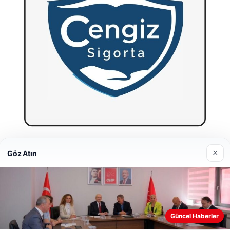
Hastaş Beton
×
Göz Atın
26/05/2026
Web sitemizi nasıl kullandığınızı daha iyi anlayabilmek,
Güncel Haberler
deneyiminizi kişiselleştirmek ve geliştirmek amacıyla çerezler