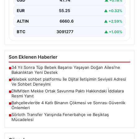
USD
47.74
▲ +0.18%
Dijital ortamında insanların seviyeli bir şekilde iletişim
kurması ciddi bir değer barındırmaktadır. Halen pek…
EUR
55.25
▲ +0.32%
ALTIN
6660.6
▲ +2.59%
BTC
3091277
▲ +1.00%
Son Eklenen Haberler
34 Yıl Sonra Tüp Bebek Başarısı Yaşayan Doğan Ailesi’ne
■
Bakanlıktan Yeni Destek
Kelebek sohbet platformu İle Dijital İletişimin Seviyeli Adresi
■
Ve Sohbet Deneyimi
DMM’den Mekke Ortak Savunma Paktı Hakkındaki İddialara
■
Resmi Yanıt
Bahçelievler’de 4 Katlı Binanın Çökmesi ve Sonrası Güvenlik
■
Önlemleri
Sörloth Transfer Yarışında Fenerbahçe ve Beşiktaş
■
Mücadelesi