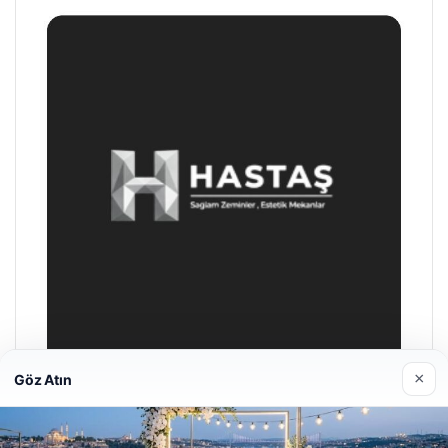
×
Göz Atın
Hastaş Beton
26/05/2026