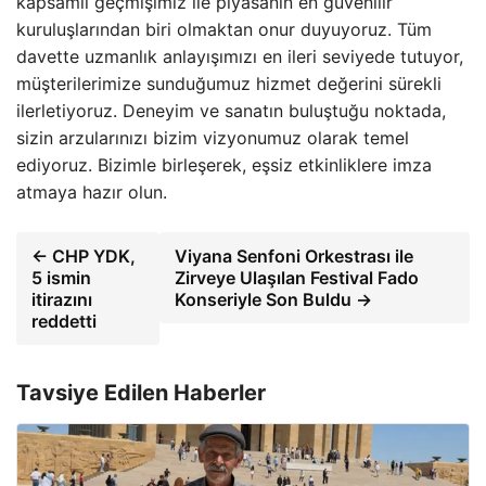
kapsamlı geçmişimiz ile piyasanın en güvenilir
kuruluşlarından biri olmaktan onur duyuyoruz. Tüm
davette uzmanlık anlayışımızı en ileri seviyede tutuyor,
müşterilerimize sunduğumuz hizmet değerini sürekli
ilerletiyoruz. Deneyim ve sanatın buluştuğu noktada,
sizin arzularınızı bizim vizyonumuz olarak temel
ediyoruz. Bizimle birleşerek, eşsiz etkinliklere imza
atmaya hazır olun.
← CHP YDK,
Viyana Senfoni Orkestrası ile
5 ismin
Zirveye Ulaşılan Festival Fado
itirazını
Konseriyle Son Buldu →
reddetti
Tavsiye Edilen Haberler