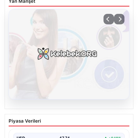
Yan Manşet
08.08.2026
Kelebek sohbet platformu İle Dijital
Piyasa Verileri
İletişimin Seviyeli Adresi Ve Sohbet
Deneyimi