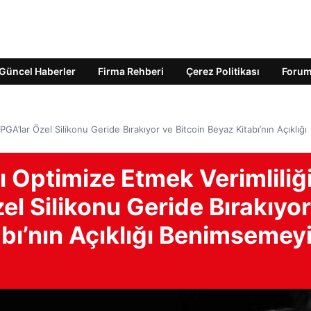
Güncel Haberler
Firma Rehberi
Çerez Politikası
Foru
FPGA’lar Özel Silikonu Geride Bırakıyor ve Bitcoin Beyaz Kitabı’nın Açıklığı
ı Optimize Etmek Verimliliğ
zel Silikonu Geride Bırakıyor
abı’nın Açıklığı Benimsemey