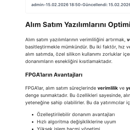
admin
•
15.02.2026 18:50
•
Güncellendi: 15.02.202
Alım Satım Yazılımlarını Opti
Alım satım yazılımlarının verimliliğini artırmak,
v
basitleştirmekle mümkündür. Bu iki faktör, hız 
alım satımda, özel silikon kullanımı zorluklar iç
donanımların esnekliğini kısıtlamaktadır.
FPGA’ların Avantajları
FPGA’lar, alım satım süreçlerinde
verimlilik
ve
y
denge sunmaktadır. Bu özellikleri sayesinde, al
yeteneğine sahip olabilirler. Bu da yatırımcılar 
Özelleştirilebilir donanım avantajları
Hızlı algoritma değişikliklerine uyum
Yüksek işlem hacmi yönetimi