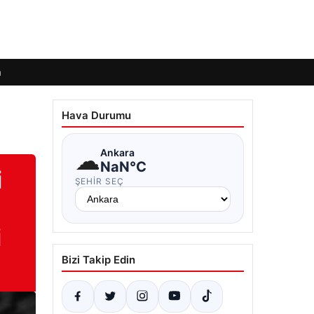
m
Hava Durumu
☁
Ankara
NaN°C
i
ŞEHIR SEÇ
i
Bizi Takip Edin