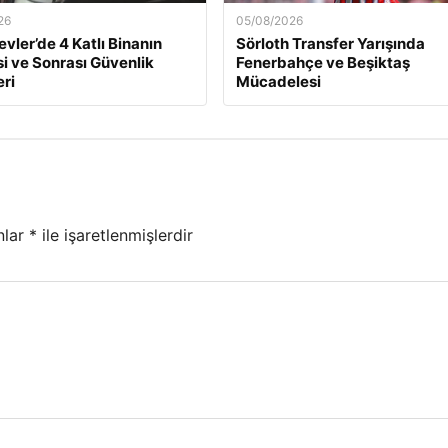
26
05/08/2026
evler’de 4 Katlı Binanın
Sörloth Transfer Yarışında
 ve Sonrası Güvenlik
Fenerbahçe ve Beşiktaş
ri
Mücadelesi
nlar
*
ile işaretlenmişlerdir