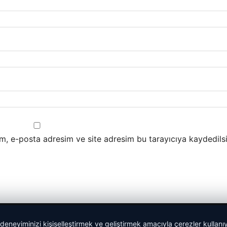
m, e-posta adresim ve site adresim bu tarayıcıya kaydedilsi
 deneyiminizi kişiselleştirmek ve geliştirmek amacıyla çerezler kullan