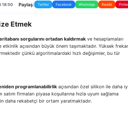
Paylaş:
6 18:50
Twitter
Facebook
WhatsApp
Reddit
Pinte
mize Etmek
eritabanı sorgularını ortadan kaldırmak
ve hesaplamaları
ve etkinlik açısından büyük önem taşımaktadır. Yüksek frekan
ermektedir çünkü algoritmalardaki hızlı değişimler, bu tür
eniden programlanabilirlik
açısından özel silikon ile daha iyi
ım satım firmaları piyasa koşullarına hızla uyum sağlama
için daha rekabetçi bir ortam yaratmaktadır.