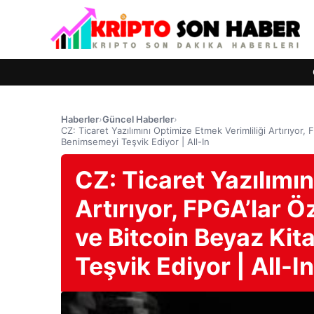
Haberler
›
Güncel Haberler
›
CZ: Ticaret Yazılımını Optimize Etmek Verimliliği Artırıyor, 
Benimsemeyi Teşvik Ediyor | All-In
CZ: Ticaret Yazılımın
Artırıyor, FPGA’lar Ö
ve Bitcoin Beyaz Kit
Teşvik Ediyor | All-In