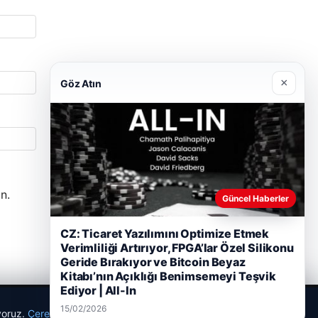
×
Göz Atın
n.
Güncel Haberler
CZ: Ticaret Yazılımını Optimize Etmek
Verimliliği Artırıyor, FPGA’lar Özel Silikonu
Geride Bırakıyor ve Bitcoin Beyaz
Kitabı’nın Açıklığı Benimsemeyi Teşvik
Ediyor | All-In
15/02/2026
ıyoruz.
Çerez Politikamız
Reddet
Kabul Et