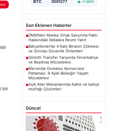
BTC
3091277
▲ +1.00%
rest
Son Eklenen Haberler
DMM’den Mekke Ortak Savunma Paktı
■
Hakkındaki İddialara Resmi Yanıt
Bahçelievler’de 4 Katlı Binanın Çökmesi
slı
■
ve Sonrası Güvenlik Önlemleri
Sörloth Transfer Yarışında Fenerbahçe
■
ve Beşiktaş Mücadelesi
Mersin’de Domates Konservesi
■
Patlaması: 9 Aylık Bebeğin Yaşam
Mücadelesi
Açık Alan Mekanlarında Kalite ve bahçe
■
 bir
mutfağı Çözümleri
Güncel