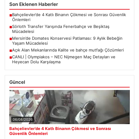
Son Eklenen Haberler
Bahçelievler’de 4 Katlı Binanın Çökmesi ve Sonrası Güvenlik
■
Önlemleri
Sörloth Transfer Yarışında Fenerbahçe ve Beşiktaş
■
Mücadelesi
Mersin’de Domates Konservesi Patlaması: 9 Aylık Bebeğin
■
Yaşam Mücadelesi
Açık Alan Mekanlarında Kalite ve bahçe mutfağı Çözümleri
■
CANLI | Olympiakos – NEC Nijmegen Maç Detayları ve
■
Heyecan Dolu Karşılaşma
Güncel
06/08/2026
Bahçelievler’de 4 Katlı Binanın Çökmesi ve Sonrası
Güvenlik Önlemleri