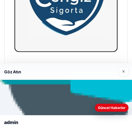
Cengiz Sigorta
×
23/06/2026
Göz Atın
Web sitemizi nasıl kullandığınızı daha iyi anlayabilmek,
deneyiminizi kişiselleştirmek ve geliştirmek amacıyla çerezler
Güncel Haberler
kullanıyoruz.
Çerez Politikamız
© 2026 Kripto Para Haberleri
admin
Reddet
Kabul Et
Tercüme Bürosu
|
Malta Dil Okulu
|
lemagrup.com.tr