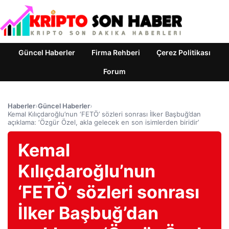
Güncel Haberler
Firma Rehberi
Çerez Politikası
Forum
Haberler
›
Güncel Haberler
›
Kemal Kılıçdaroğlu’nun ‘FETÖ’ sözleri sonrası İlker Başbuğ’dan
açıklama: ‘Özgür Özel, akla gelecek en son isimlerden biridir’
Kemal
Kılıçdaroğlu’nun
‘FETÖ’ sözleri sonrası
İlker Başbuğ’dan