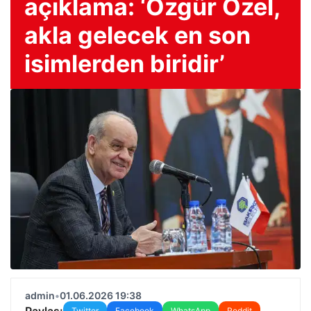
açıklama: ‘Özgür Özel,
akla gelecek en son
isimlerden biridir’
admin
•
01.06.2026 19:38
Paylaş:
Twitter
Facebook
WhatsApp
Reddit