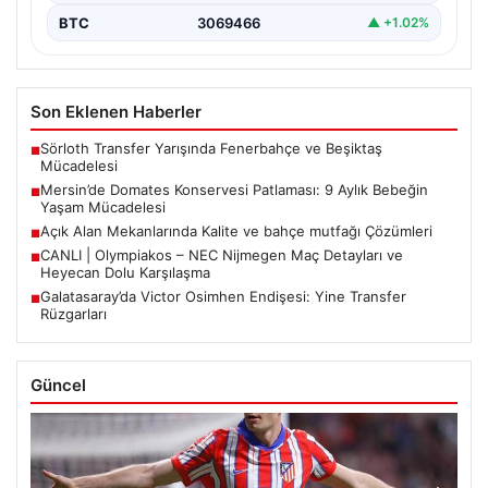
BTC
3069466
▲ +1.02%
Son Eklenen Haberler
Sörloth Transfer Yarışında Fenerbahçe ve Beşiktaş
■
Mücadelesi
Mersin’de Domates Konservesi Patlaması: 9 Aylık Bebeğin
■
Yaşam Mücadelesi
Açık Alan Mekanlarında Kalite ve bahçe mutfağı Çözümleri
■
CANLI | Olympiakos – NEC Nijmegen Maç Detayları ve
■
Heyecan Dolu Karşılaşma
Galatasaray’da Victor Osimhen Endişesi: Yine Transfer
■
Rüzgarları
Güncel