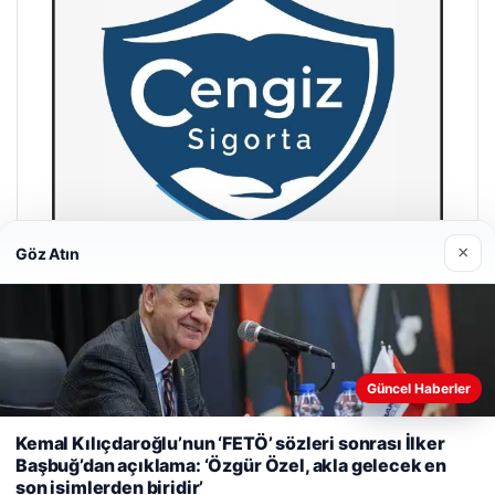
×
Göz Atın
Hastaş Beton
26/05/2026
Güncel Haberler
Web sitemizi nasıl kullandığınızı daha iyi anlayabilmek,
Kemal Kılıçdaroğlu’nun ‘FETÖ’ sözleri sonrası İlker
deneyiminizi kişiselleştirmek ve geliştirmek amacıyla çerezler
Başbuğ’dan açıklama: ‘Özgür Özel, akla gelecek en
kullanıyoruz.
Çerez Politikamız
son isimlerden biridir’