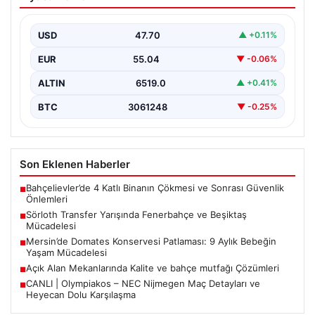
ve Beşiktaş Mücadelesi
Türkiye’de transfer dönemi yoğun bir rekabet ortamına
sahne olurken, Süper Lig’in iki büyük devi,…
USD
47.70
▲ +0.11%
EUR
55.04
▼ -0.06%
ALTIN
6519.0
▲ +0.41%
BTC
3061248
▼ -0.25%
Son Eklenen Haberler
Bahçelievler’de 4 Katlı Binanın Çökmesi ve Sonrası Güvenlik
■
Önlemleri
Sörloth Transfer Yarışında Fenerbahçe ve Beşiktaş
■
Mücadelesi
Mersin’de Domates Konservesi Patlaması: 9 Aylık Bebeğin
■
Yaşam Mücadelesi
Açık Alan Mekanlarında Kalite ve bahçe mutfağı Çözümleri
■
CANLI | Olympiakos – NEC Nijmegen Maç Detayları ve
■
Heyecan Dolu Karşılaşma