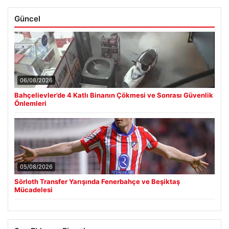
Güncel
06/08/2026
Bahçelievler’de 4 Katlı Binanın Çökmesi ve Sonrası Güvenlik
Önlemleri
05/08/2026
Sörloth Transfer Yarışında Fenerbahçe ve Beşiktaş
Mücadelesi