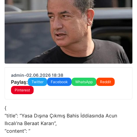
admin
•
02.06.2026 18:38
Paylaş:
Twitter
Facebook
WhatsApp
Reddit
Pinterest
{
“title”: “Yasa Dışına Çıkmış Bahis İddiasında Acun
Ilıcalı’na Beraat Kararı”,
“content”: “