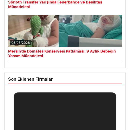
Sörloth Transfer Yarışında Fenerbahçe ve Beşiktaş
Mücadelesi
05/08/2026
Mersin’de Domates Konservesi Patlaması: 9 Aylık Bebeğin
Yaşam Mücadelesi
Son Eklenen Firmalar