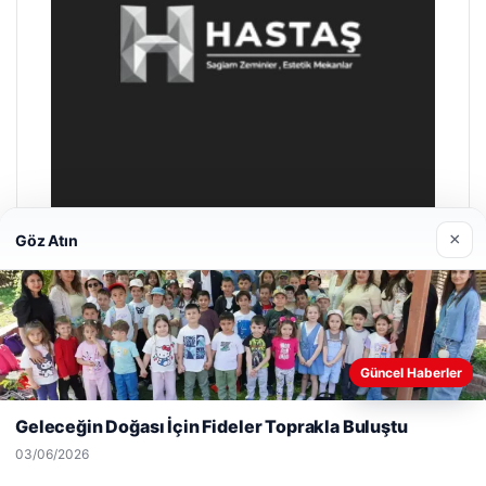
×
Göz Atın
Hastaş Beton
26/05/2026
Web sitemizi nasıl kullandığınızı daha iyi anlayabilmek,
Güncel Haberler
deneyiminizi kişiselleştirmek ve geliştirmek amacıyla çerezler
kullanıyoruz.
Çerez Politikamız
Geleceğin Doğası İçin Fideler Toprakla Buluştu
Reddet
Kabul Et
03/06/2026
© 2026 Kripto Para Haberleri