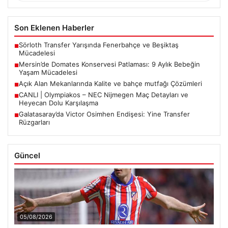
Son Eklenen Haberler
Sörloth Transfer Yarışında Fenerbahçe ve Beşiktaş
■
Mücadelesi
Mersin’de Domates Konservesi Patlaması: 9 Aylık Bebeğin
■
Yaşam Mücadelesi
Açık Alan Mekanlarında Kalite ve bahçe mutfağı Çözümleri
■
CANLI | Olympiakos – NEC Nijmegen Maç Detayları ve
■
Heyecan Dolu Karşılaşma
Galatasaray’da Victor Osimhen Endişesi: Yine Transfer
■
Rüzgarları
Güncel
05/08/2026