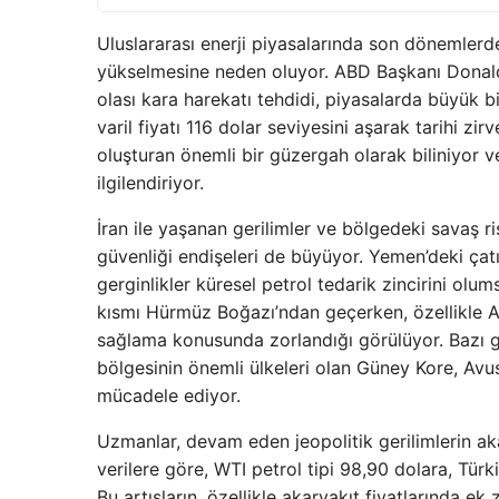
Uluslararası enerji piyasalarında son dönemlerde
yükselmesine neden oluyor. ABD Başkanı Donald T
olası kara harekatı tehdidi, piyasalarda büyük b
varil fiyatı 116 dolar seviyesini aşarak tarihi zi
oluşturan önemli bir güzergah olarak biliniyor v
ilgilendiriyor.
İran ile yaşanan gerilimler ve bölgedeki savaş ri
güvenliği endişeleri de büyüyor. Yemen’deki çatı
gerginlikler küresel petrol tedarik zincirini olum
kısmı Hürmüz Boğazı’ndan geçerken, özellikle Am
sağlama konusunda zorlandığı görülüyor. Bazı ge
bölgesinin önemli ülkeleri olan Güney Kore, Avustra
mücadele ediyor.
Uzmanlar, devam eden jeopolitik gerilimlerin ak
verilere göre, WTI petrol tipi 98,90 dolara, Türk
Bu artışların, özellikle akaryakıt fiyatlarında e