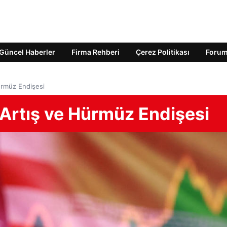
Güncel Haberler
Firma Rehberi
Çerez Politikası
Foru
Hürmüz Endişesi
i Artış ve Hürmüz Endişesi