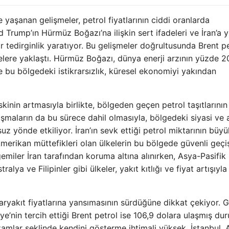
 yaşanan gelişmeler, petrol fiyatlarının ciddi oranlarda
rump’ın Hürmüz Boğazı’na ilişkin sert ifadeleri ve İran’a y
ir tedirginlik yaratıyor. Bu gelişmeler doğrultusunda Brent p
rvelere yaklaştı. Hürmüz Boğazı, dünya enerji arzının yüzde 20
e bu bölgedeki istikrarsızlık, küresel ekonomiyi yakından
skinin artmasıyla birlikte, bölgeden geçen petrol taşıtlarının
şmaların da bu sürece dahil olmasıyla, bölgedeki siyasi ve 
suz yönde etkiliyor. İran’ın sevk ettiği petrol miktarının büyü
erikan müttefikleri olan ülkelerin bu bölgede güvenli geçiş
miler İran tarafından koruma altına alınırken, Asya-Pasifik
lya ve Filipinler gibi ülkeler, yakıt kıtlığı ve fiyat artışıyla
aryakıt fiyatlarına yansımasının sürdüğüne dikkat çekiyor. 
iye’nin tercih ettiği Brent petrol ise 106,9 dolara ulaşmış du
k zamlar şeklinde kendini gösterme ihtimali yüksek. İstanbul,