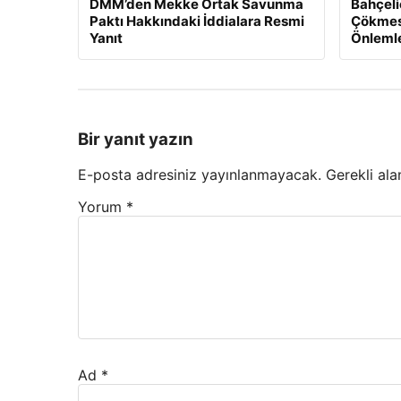
DMM’den Mekke Ortak Savunma
Bahçeli
Paktı Hakkındaki İddialara Resmi
Çökmesi
Yanıt
Önlemle
Bir yanıt yazın
E-posta adresiniz yayınlanmayacak.
Gerekli ala
Yorum
*
Ad
*