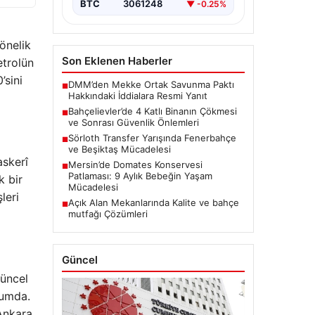
BTC
3061248
▼ -0.25%
önelik
Son Eklenen Haberler
etrolün
’sini
DMM’den Mekke Ortak Savunma Paktı
■
Hakkındaki İddialara Resmi Yanıt
Bahçelievler’de 4 Katlı Binanın Çökmesi
■
ve Sonrası Güvenlik Önlemleri
Sörloth Transfer Yarışında Fenerbahçe
■
ve Beşiktaş Mücadelesi
askerî
Mersin’de Domates Konservesi
■
Patlaması: 9 Aylık Bebeğin Yaşam
k bir
Mücadelesi
leri
Açık Alan Mekanlarında Kalite ve bahçe
■
mutfağı Çözümleri
Güncel
Güncel
rumda.
 Ankara