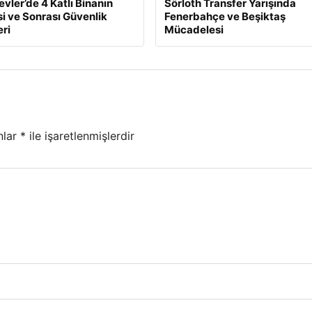
evler’de 4 Katlı Binanın
Sörloth Transfer Yarışında
 ve Sonrası Güvenlik
Fenerbahçe ve Beşiktaş
ri
Mücadelesi
nlar
*
ile işaretlenmişlerdir