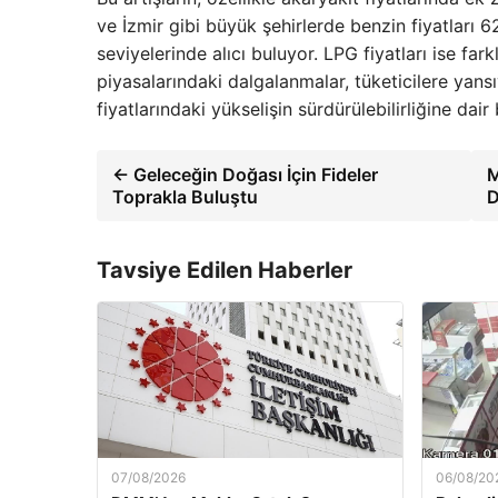
ve İzmir gibi büyük şehirlerde benzin fiyatları 62
seviyelerinde alıcı buluyor. LPG fiyatları ise fark
piyasalarındaki dalgalanmalar, tüketicilere yans
fiyatlarındaki yükselişin sürdürülebilirliğine dai
← Geleceğin Doğası İçin Fideler
M
Toprakla Buluştu
D
Tavsiye Edilen Haberler
07/08/2026
06/08/20