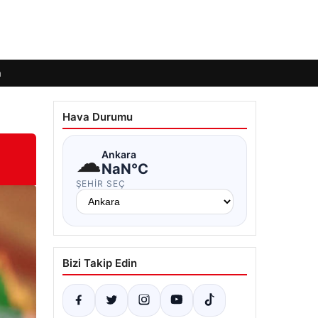
m
Hava Durumu
☁
Ankara
NaN°C
ŞEHIR SEÇ
Bizi Takip Edin