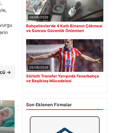
,
le,
06/08/2026
 vurgu
Bahçelievler’de 4 Katlı Binanın Çökmesi
ve Sonrası Güvenlik Önlemleri
erin
05/08/2026
ücü →
Sörloth Transfer Yarışında Fenerbahçe
ve Beşiktaş Mücadelesi
Son Eklenen Firmalar