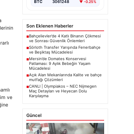
BTC
3061248
▼ -0.25%
a
Son Eklenen Haberler
erinin
Bahçelievler’de 4 Katlı Binanın Çökmesi
■
ve Sonrası Güvenlik Önlemleri
rarlı
Sörloth Transfer Yarışında Fenerbahçe
■
ve Beşiktaş Mücadelesi
Mersin’de Domates Konservesi
■
Patlaması: 9 Aylık Bebeğin Yaşam
Mücadelesi
Açık Alan Mekanlarında Kalite ve bahçe
■
mutfağı Çözümleri
CANLI | Olympiakos – NEC Nijmegen
■
samlı
Maç Detayları ve Heyecan Dolu
Karşılaşma
tim ve
ğine
Güncel