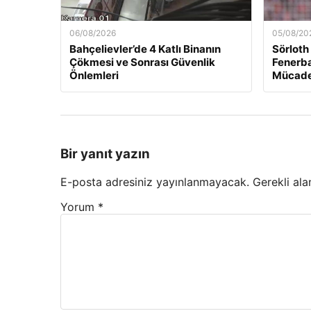
06/08/2026
05/08/20
Bahçelievler’de 4 Katlı Binanın
Sörloth
Çökmesi ve Sonrası Güvenlik
Fenerba
Önlemleri
Mücade
Bir yanıt yazın
E-posta adresiniz yayınlanmayacak.
Gerekli ala
Yorum
*