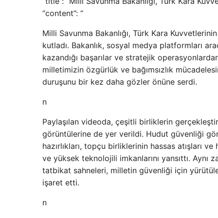
“title”: “Milli Savunma Bakanlığı, Türk Kara Kuv
“content”: “
Milli Savunma Bakanlığı, Türk Kara Kuvvetlerini
kutladı. Bakanlık, sosyal medya platformları ara
kazandığı başarılar ve stratejik operasyonlardan
milletimizin özgürlük ve bağımsızlık mücadelesin
duruşunu bir kez daha gözler önüne serdi.
n
Paylaşılan videoda, çeşitli birliklerin gerçekleşt
görüntülerine de yer verildi. Hudut güvenliği görev
hazırlıkları, topçu birliklerinin hassas atışları
ve yüksek teknolojili imkanlarını yansıttı. Aynı 
tatbikat sahneleri, milletin güvenliği için yürütüle
işaret etti.
n