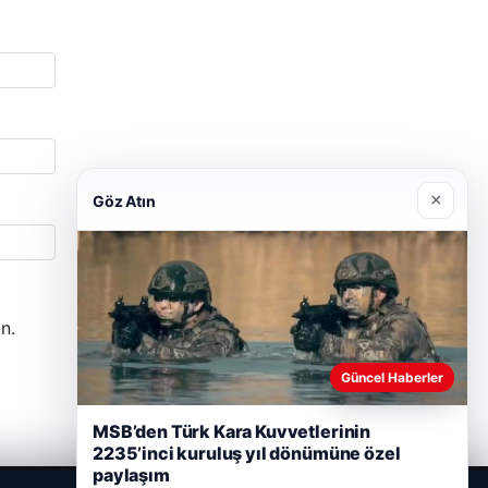
×
Göz Atın
n.
Güncel Haberler
MSB’den Türk Kara Kuvvetlerinin
2235’inci kuruluş yıl dönümüne özel
paylaşım