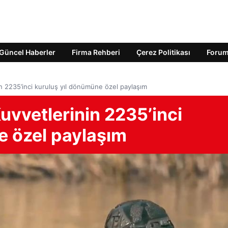
Güncel Haberler
Firma Rehberi
Çerez Politikası
Foru
n 2235’inci kuruluş yıl dönümüne özel paylaşım
vvetlerinin 2235’inci
e özel paylaşım