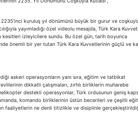
vetlerinin 2235. Yıl Dönümünü Coşkuyla Kutladı”,
n 2235’inci kuruluş yıl dönümünü büyük bir gurur ve coşkuyl
cılığıyla yayımladığı özel videolu mesajda, Türk Kara Kuvvetl
 kesitleri izleyicilere sundu. Bu özel gün, tarih boyunca
de önemli bir yer tutan Türk Kara Kuvvetlerinin güçlü ve ka
irdiği askeri operasyonların yanı sıra, eğitim ve tatbikat
lilerinin dikkatli çalışmaları, zırhlı birliklerin muharebe
 ve helikopter destekli operasyonlar, Türk ordusunun geniş kap
zamanda, komando birliklerinin üstün becerileri ve çeşitli eği
n faaliyetlerin ne denli titizlikle ve disiplinle gerçekleştirildi