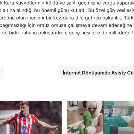
rk Kara Kuvvetlerinin köklü ve şanlı geçmişine vurgu yaparak
altına alındığı bu önemli günü kutladı. Bu özel gün vesilesiy
retine olan inancını bir kez daha dile getiren bakanlık, Türk
 bağımsızlığı için omuz omuza çalışmaya devam edeceğine
ve birlik ruhunu pekiştirirken, genç nesillere de milli değerl
İnternet Dönüşümde Asisty G