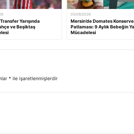
26
05/08/2026
 Transfer Yarışında
Mersin’de Domates Konserve
hçe ve Beşiktaş
Patlaması: 9 Aylık Bebeğin 
lesi
Mücadelesi
nlar
*
ile işaretlenmişlerdir