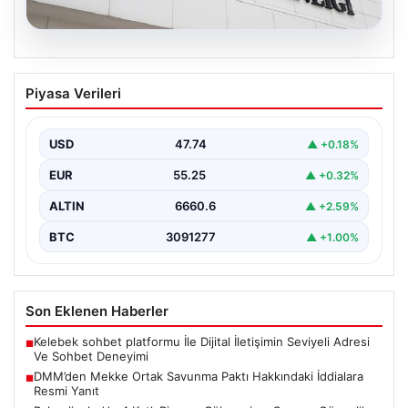
07.08.2026
DMM’den Mekke Ortak Savunma Paktı
Piyasa Verileri
Hakkındaki İddialara Resmi Yanıt
Dezenformasyonla Mücadele Merkezi (DMM), Türkiye,
Suudi Arabistan ve Pakistan arasında imzalandığı
USD
47.74
▲ +0.18%
belirtilen Mekke Ortak…
EUR
55.25
▲ +0.32%
ALTIN
6660.6
▲ +2.59%
BTC
3091277
▲ +1.00%
Son Eklenen Haberler
Kelebek sohbet platformu İle Dijital İletişimin Seviyeli Adresi
■
Ve Sohbet Deneyimi
DMM’den Mekke Ortak Savunma Paktı Hakkındaki İddialara
■
Resmi Yanıt