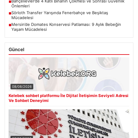
Bahçelievler’de 4 Katlı Binanın Çökmesi ve Sonrası Güvenlik
■
Önlemleri
Sörloth Transfer Yarışında Fenerbahçe ve Beşiktaş
■
Mücadelesi
Mersin’de Domates Konservesi Patlaması: 9 Aylık Bebeğin
■
Yaşam Mücadelesi
Güncel
08/08/2026
Kelebek sohbet platformu İle Dijital İletişimin Seviyeli Adresi
Ve Sohbet Deneyimi