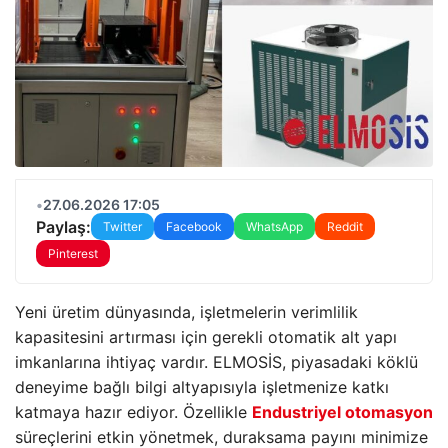
•
27.06.2026 17:05
Paylaş:
Twitter
Facebook
WhatsApp
Reddit
Pinterest
Yeni üretim dünyasında, işletmelerin verimlilik
kapasitesini artırması için gerekli otomatik alt yapı
imkanlarına ihtiyaç vardır. ELMOSİS, piyasadaki köklü
deneyime bağlı bilgi altyapısıyla işletmenize katkı
katmaya hazır ediyor. Özellikle
Endustriyel otomasyon
süreçlerini etkin yönetmek, duraksama payını minimize