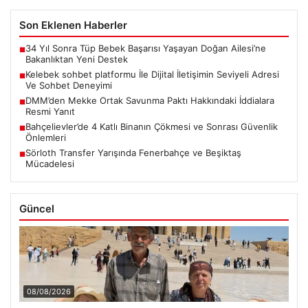
Son Eklenen Haberler
34 Yıl Sonra Tüp Bebek Başarısı Yaşayan Doğan Ailesi’ne
■
Bakanlıktan Yeni Destek
Kelebek sohbet platformu İle Dijital İletişimin Seviyeli Adresi
■
Ve Sohbet Deneyimi
DMM’den Mekke Ortak Savunma Paktı Hakkındaki İddialara
■
Resmi Yanıt
Bahçelievler’de 4 Katlı Binanın Çökmesi ve Sonrası Güvenlik
■
Önlemleri
Sörloth Transfer Yarışında Fenerbahçe ve Beşiktaş
■
Mücadelesi
Güncel
08/08/2026