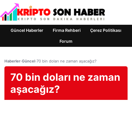
Güncel Haberler
Firma Rehberi
Çerez Politikası
Forum
Haberler
›
Güncel
›
70 bin doları ne zaman aşacağız?
70 bin doları ne zaman
aşacağız?