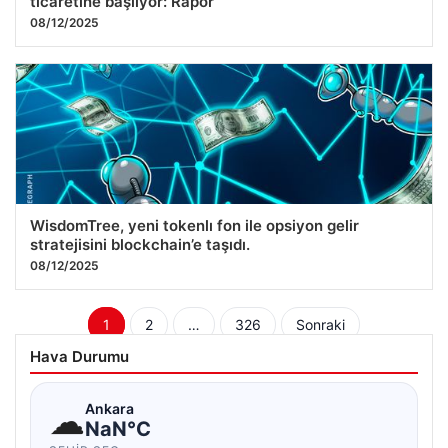
ticaretine başlıyor: Rapor
08/12/2025
WisdomTree, yeni tokenlı fon ile opsiyon gelir
stratejisini blockchain’e taşıdı.
08/12/2025
Yazı
1
2
…
326
Sonraki
sayfalaması
Hava Durumu
☁
Ankara
NaN°C