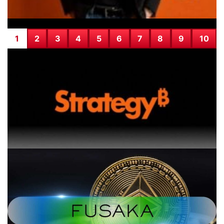
1
2
3
4
5
6
7
8
9
10
Strateji CEO’su: Bitcoin satışı için on yıllık bir duraklama
gerek!
07.12.2025 21:35