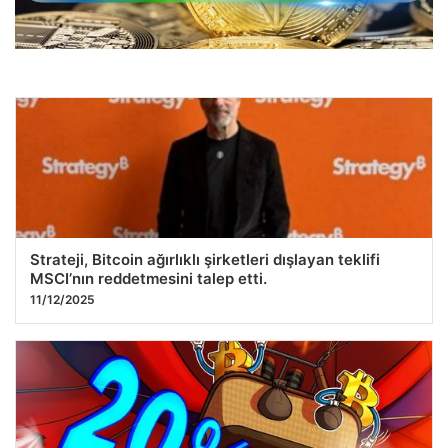
Fusaka, Alım İştahının Dört Aylık Zirveye Ulaşmasıyla ETH
Çılgınlığını Tetikliyor
07.12.2025 13:20
Strateji, Bitcoin ağırlıklı şirketleri dışlayan teklifi
MSCI’nın reddetmesini talep etti.
11/12/2025