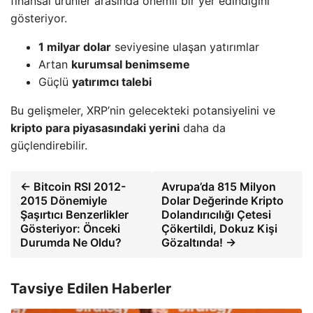
finansal ürünler arasında önemli bir yer edindiğini
gösteriyor.
1 milyar dolar
seviyesine ulaşan yatırımlar
Artan
kurumsal benimseme
Güçlü
yatırımcı talebi
Bu gelişmeler, XRP’nin gelecekteki potansiyelini ve
kripto para piyasasındaki yerini
daha da
güçlendirebilir.
← Bitcoin RSI 2012-
Avrupa’da 815 Milyon
2015 Dönemiyle
Dolar Değerinde Kripto
Şaşırtıcı Benzerlikler
Dolandırıcılığı Çetesi
Gösteriyor: Önceki
Çökertildi, Dokuz Kişi
Durumda Ne Oldu?
Gözaltında! →
Tavsiye Edilen Haberler