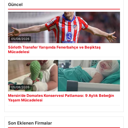
Güncel
05/08/2026
Sörloth Transfer Yarışında Fenerbahçe ve Beşiktaş
Mücadelesi
05/08/2026
Mersin’de Domates Konservesi Patlaması: 9 Aylık Bebeğin
Yaşam Mücadelesi
Son Eklenen Firmalar