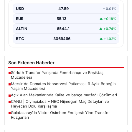
Mücadelesi
USD
47.59
• 0.01%
Mersin’de yaşanan korkutucu bir olay, bir bebeğin
hayatını derinden etkiledi. 19 Eylül 2023 tarihinde…
EUR
55.13
▲ +0.18%
ALTIN
6544.1
▲ +0.74%
BTC
3069466
▲ +1.02%
Son Eklenen Haberler
Sörloth Transfer Yarışında Fenerbahçe ve Beşiktaş
■
Mücadelesi
Mersin’de Domates Konservesi Patlaması: 9 Aylık Bebeğin
■
Yaşam Mücadelesi
Açık Alan Mekanlarında Kalite ve bahçe mutfağı Çözümleri
■
CANLI | Olympiakos – NEC Nijmegen Maç Detayları ve
■
Heyecan Dolu Karşılaşma
Galatasaray’da Victor Osimhen Endişesi: Yine Transfer
■
Rüzgarları