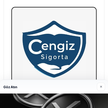
×
Göz Atın
Hastaş Beton
26/05/2026