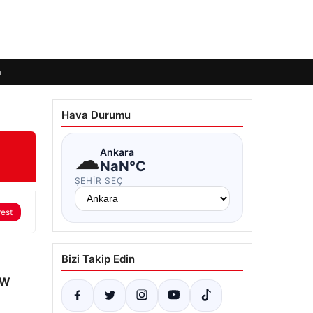
m
Hava Durumu
☁
Ankara
NaN°C
ŞEHIR SEÇ
rest
Bizi Takip Edin
MW