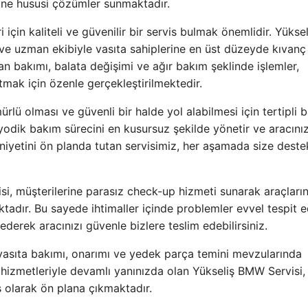
ine
hususi
çözümler sunmaktadır.
çin kaliteli ve güvenilir bir servis bulmak önemlidir. Yüksel
r ve uzman
ekibiyle
vasıta
sahiplerine en üst düzeyde
kıvanç
an bakımı, balata değişimi ve ağır bakım
şeklinde
işlemler,
ltmak
için özenle gerçekleştirilmektedir.
ürlü olması ve güvenli
bir halde
yol alabilmesi için
tertipli
b
yodik bakım sürecini en kusursuz şekilde yönetir ve aracınız
yetini ön planda tutan servisimiz, her aşamada size deste
i, müşterilerine
parasız
check-up hizmeti sunarak araçların
tadır. Bu sayede
ihtimaller içinde
problemler
evvel
tespit e
 ederek aracınızı güvenle
bizlere
teslim edebilirsiniz.
vasıta
bakımı, onarımı ve yedek parça temini
mevzularında
 hizmetleriyle
devamlı
yanınızda olan Yükseliş BMW Servisi,
s olarak ön plana çıkmaktadır.