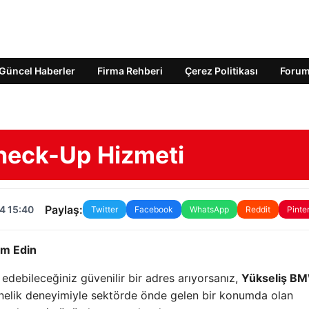
Güncel Haberler
Firma Rehberi
Çerez Politikası
Foru
heck-Up Hizmeti
Paylaş:
4 15:40
Twitter
Facebook
WhatsApp
Reddit
Pinte
im Edin
edebileceğiniz güvenilir bir adres arıyorsanız,
Yükseliş B
nelik
deneyimiyle sektörde önde gelen bir konumda olan