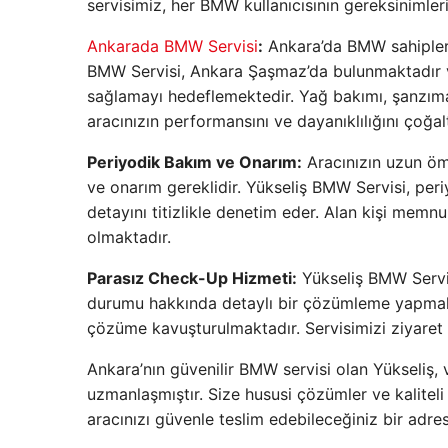
servisimiz, her BMW kullanıcısının
gereksinimler
Ankarada BMW Servisi
:
Ankara’da BMW sahipleri i
BMW Servisi, Ankara Şaşmaz’da bulunmaktadı
sağlamayı hedeflemektedir. Yağ bakımı, şanzım
aracınızın performansını ve dayanıklılığını
çoğa
Periyodik Bakım ve Onarım:
Aracınızın uzun öm
ve onarım gereklidir. Yükseliş BMW Servisi, peri
detayını titizlikle
denetim
eder.
Alan kişi
memnuni
olmaktadır.
Parasız
Check-Up Hizmeti:
Yükseliş BMW Servis
durumu hakkında detaylı bir
çözümleme
yapmak
çözüme kavuşturulmaktadır. Servisimizi ziyaret
Ankara’nın güvenilir BMW servisi olan Yükseliş,
uzmanlaşmıştır. Size
hususi
çözümler ve kaliteli
aracınızı güvenle teslim edebileceğiniz bir adre