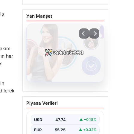
iş
Yan Manşet
akım
ın her
k
ın
dilerek
08.08.2026
Kelebek sohbet
Piyasa Verileri
platformu İle Dijital
İletişimin Seviyeli
Adresi Ve Sohbet
USD
47.74
▲ +0.18%
Deneyimi
EUR
55.25
▲ +0.32%