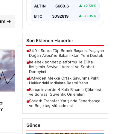
Dijital ortamında insanların seviyeli
bir şekilde iletişim kurması ciddi
ALTIN
6660.6
▲ +2.59%
bir değer barındırmaktadır. Halen
pek…
BTC
3092819
▲ +0.05%
rım →
Son Eklenen Haberler
34 Yıl Sonra Tüp Bebek Başarısı Yaşayan
■
Doğan Ailesi’ne Bakanlıktan Yeni Destek
Kelebek sohbet platformu İle Dijital
■
İletişimin Seviyeli Adresi Ve Sohbet
Deneyimi
DMM’den Mekke Ortak Savunma Paktı
■
Hakkındaki İddialara Resmi Yanıt
Bahçelievler’de 4 Katlı Binanın Çökmesi
■
ve Sonrası Güvenlik Önlemleri
Sörloth Transfer Yarışında Fenerbahçe
■
62
ve Beşiktaş Mücadelesi
i?
Güncel