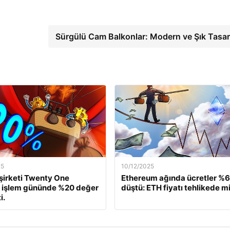
Sürgülü Cam Balkonlar: Modern ve Şık Tasa
25
10/12/2025
 şirketi Twenty One
Ethereum ağında ücretler %
, işlem gününde %20 değer
düştü: ETH fiyatı tehlikede m
i.