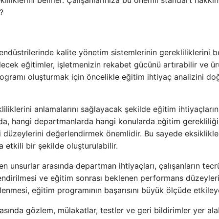
liliklerini belirler. Çalışanlarınıza bu önemli standart hakkı
?
üstrilerinde kalite yönetim sistemlerinin gerekliliklerini bel
ecek eğitimler, işletmenizin rekabet gücünü artırabilir ve ü
 programı oluşturmak için öncelikle eğitim ihtiyaç analizini do
liliklerini anlamalarını sağlayacak şekilde eğitim ihtiyaçların
da, hangi departmanlarda hangi konularda eğitim gerekliliği
i düzeylerini değerlendirmek önemlidir. Bu sayede eksiklikle
tkili bir şekilde oluşturulabilir.
en unsurlar arasında departman ihtiyaçları, çalışanların tec
endirilmesi ve eğitim sonrası beklenen performans düzeyleri
elenmesi, eğitim programının başarısını büyük ölçüde etkileye
sında gözlem, mülakatlar, testler ve geri bildirimler yer alab