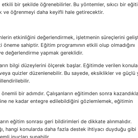
tkili bir şekilde öğrenebilirler. Bu yöntemler, sıkıcı bir eğit
k ve öğrenmeyi daha keyifli hale getirecektir.
erin etkinliğini değerlendirmek, işletmenin süreçlerini geli
ti öneme sahiptir. Eğitim programının etkili olup olmadığını
 ve değerlendirme yapmak gereklidir.
rın bilgi düzeylerini ölçerek başlar. Eğitimde verilen konula
r veya quizler düzenlenebilir. Bu sayede, eksiklikler ve güçlü 
endirilebilir.
önemli bir adımdır. Çalışanların eğitimden sonra kazandıkla
rine ne kadar entegre edilebildiğini gözlemlemek, eğitimin
arın eğitim sonrası geri bildirimleri de dikkate alınmalıdır.
ı, hangi konularda daha fazla destek ihtiyacı duyduğu gibi
mli ipuçları sunabilir.