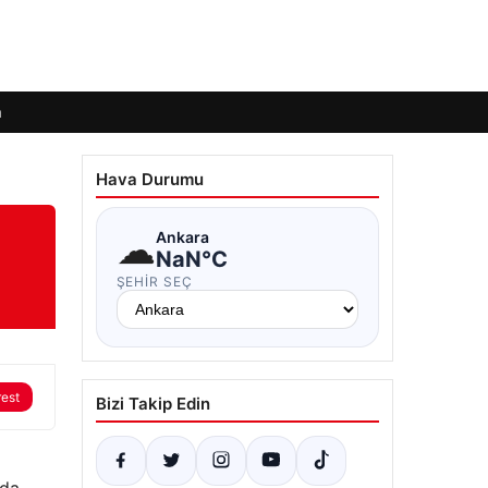
m
Hava Durumu
☁
Ankara
NaN°C
ŞEHIR SEÇ
rest
Bizi Takip Edin