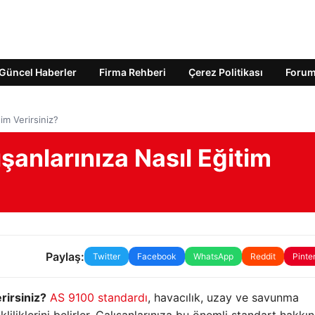
Güncel Haberler
Firma Rehberi
Çerez Politikası
Foru
tim Verirsiniz?
şanlarınıza Nasıl Eğitim
Paylaş:
Twitter
Facebook
WhatsApp
Reddit
Pinte
rirsiniz?
AS 9100 standardı
, havacılık, uzay ve savunma