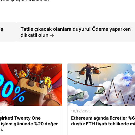
ış
Tatile çıkacak olanlara duyuru! Ödeme yaparken
dikkatli olun →
25
10/12/2025
 şirketi Twenty One
Ethereum ağında ücretler %
, işlem gününde %20 değer
düştü: ETH fiyatı tehlikede m
i.