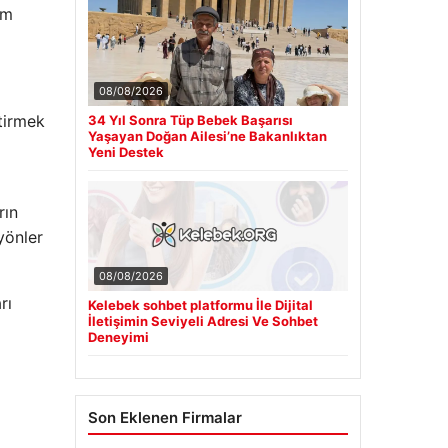
im
08/08/2026
ştirmek
34 Yıl Sonra Tüp Bebek Başarısı
Yaşayan Doğan Ailesi’ne Bakanlıktan
Yeni Destek
rın
yönler
08/08/2026
rı
Kelebek sohbet platformu İle Dijital
İletişimin Seviyeli Adresi Ve Sohbet
Deneyimi
Son Eklenen Firmalar