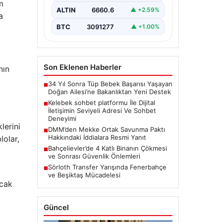
Dijital ortamında insanların seviyeli
m
bir şekilde iletişim kurması ciddi
ALTIN
6660.6
▲ +2.59%
a
bir değer barındırmaktadır. Halen
pek…
BTC
3091277
▲ +1.00%
Son Eklenen Haberler
nın
34 Yıl Sonra Tüp Bebek Başarısı Yaşayan
■
Doğan Ailesi’ne Bakanlıktan Yeni Destek
Kelebek sohbet platformu İle Dijital
■
İletişimin Seviyeli Adresi Ve Sohbet
Deneyimi
lerini
DMM’den Mekke Ortak Savunma Paktı
■
Hakkındaki İddialara Resmi Yanıt
lolar,
Bahçelievler’de 4 Katlı Binanın Çökmesi
■
ve Sonrası Güvenlik Önlemleri
Sörloth Transfer Yarışında Fenerbahçe
■
ve Beşiktaş Mücadelesi
acak
Güncel