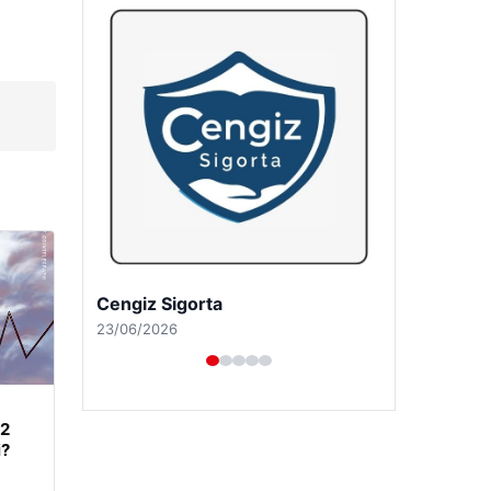
Hastaş Beton
26/05/2026
62
i?