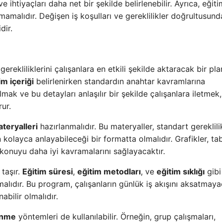
e ihtiyaçları daha net bir şekilde belirlenebilir. Ayrıca, eğiti
lmamalıdır. Değişen iş koşulları ve gereklilikler doğrultusund
dir.
rekliliklerini çalışanlara en etkili şekilde aktaracak bir pla
im içeriği
belirlenirken standardın anahtar kavramlarına
mak ve bu detayları anlaşılır bir şekilde çalışanlara iletmek,
ur.
teryalleri
hazırlanmalıdır. Bu materyaller, standart gereklilik
 kolayca anlayabileceği bir formatta olmalıdır. Grafikler, tab
n konuyu daha iyi kavramalarını sağlayacaktır.
taşır.
Eğitim süresi
,
eğitim metodları
, ve
eğitim sıklığı
gibi
malıdır. Bu program, çalışanların günlük iş akışını aksatmay
abilir olmalıdır.
enme
yöntemleri de kullanılabilir. Örneğin, grup çalışmaları,