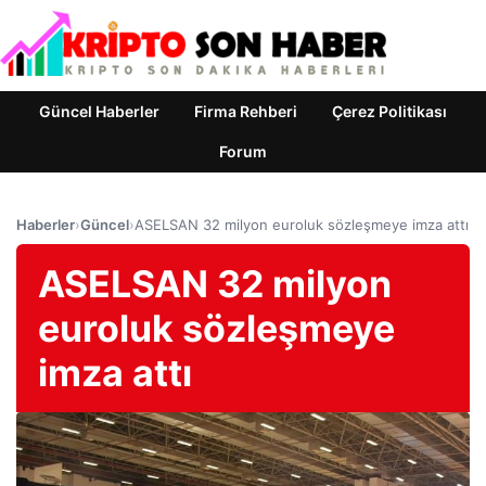
Güncel Haberler
Firma Rehberi
Çerez Politikası
Forum
Haberler
›
Güncel
›
ASELSAN 32 milyon euroluk sözleşmeye imza attı
ASELSAN 32 milyon
euroluk sözleşmeye
imza attı