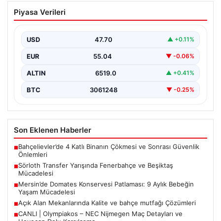
Sörloth Transfer Yarışında Fenerbahçe
Piyasa Verileri
ve Beşiktaş Mücadelesi
Türkiye’de transfer dönemi yoğun bir rekabet ortamına
sahne olurken, Süper Lig’in iki büyük devi,…
USD
47.70
▲ +0.11%
EUR
55.04
▼ -0.06%
ALTIN
6519.0
▲ +0.41%
BTC
3061248
▼ -0.25%
Son Eklenen Haberler
Bahçelievler’de 4 Katlı Binanın Çökmesi ve Sonrası Güvenlik
■
Önlemleri
Sörloth Transfer Yarışında Fenerbahçe ve Beşiktaş
■
Mücadelesi
Mersin’de Domates Konservesi Patlaması: 9 Aylık Bebeğin
■
Yaşam Mücadelesi
Açık Alan Mekanlarında Kalite ve bahçe mutfağı Çözümleri
■
CANLI | Olympiakos – NEC Nijmegen Maç Detayları ve
■