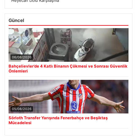
Heyecan Dolu Karşılaşma
Güncel
06/08/2026
Bahçelievler’de 4 Katlı Binanın Çökmesi ve Sonrası Güvenlik
Önlemleri
05/08/2026
Sörloth Transfer Yarışında Fenerbahçe ve Beşiktaş
Mücadelesi