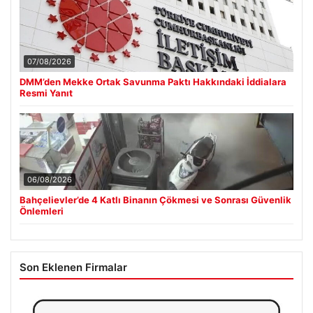
07/08/2026
DMM’den Mekke Ortak Savunma Paktı Hakkındaki İddialara
Resmi Yanıt
06/08/2026
Bahçelievler’de 4 Katlı Binanın Çökmesi ve Sonrası Güvenlik
Önlemleri
Son Eklenen Firmalar