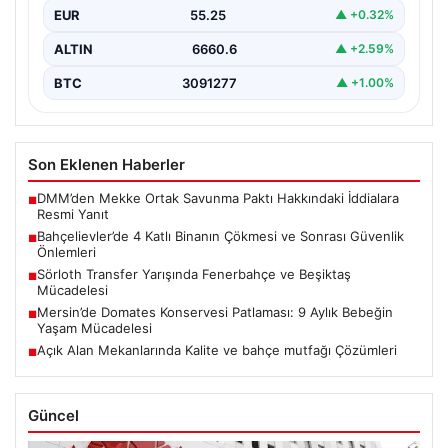
EUR
55.25
▲ +0.32%
ALTIN
6660.6
▲ +2.59%
BTC
3091277
▲ +1.00%
Son Eklenen Haberler
DMM’den Mekke Ortak Savunma Paktı Hakkındaki İddialara
■
Resmi Yanıt
Bahçelievler’de 4 Katlı Binanın Çökmesi ve Sonrası Güvenlik
■
Önlemleri
Sörloth Transfer Yarışında Fenerbahçe ve Beşiktaş
■
Mücadelesi
Mersin’de Domates Konservesi Patlaması: 9 Aylık Bebeğin
■
Yaşam Mücadelesi
Açık Alan Mekanlarında Kalite ve bahçe mutfağı Çözümleri
■
Güncel