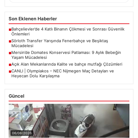
Son Eklenen Haberler
Bahçelievler’de 4 Katlı Binanın Çökmesi ve Sonrası Güvenlik
■
Önlemleri
Sörloth Transfer Yarışında Fenerbahçe ve Beşiktaş
■
Mücadelesi
Mersin’de Domates Konservesi Patlaması: 9 Aylık Bebeğin
■
Yaşam Mücadelesi
Açık Alan Mekanlarında Kalite ve bahçe mutfağı Çözümleri
■
CANLI | Olympiakos – NEC Nijmegen Maç Detayları ve
■
Heyecan Dolu Karşılaşma
Güncel
06/08/2026