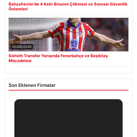
Bahçelievler’de 4 Katlı Binanın Çökmesi ve Sonrası Güvenlik
Önlemleri
05/08/2026
Sörloth Transfer Yarışında Fenerbahçe ve Beşiktaş
Mücadelesi
Son Eklenen Firmalar