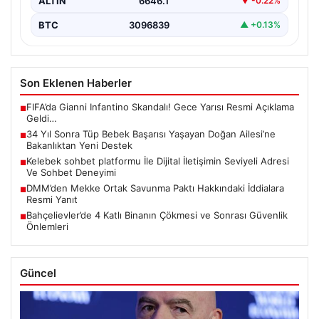
ALTIN
6646.1
▼ -0.22%
BTC
3096839
▲ +0.13%
Son Eklenen Haberler
FIFA’da Gianni Infantino Skandalı! Gece Yarısı Resmi Açıklama
■
Geldi…
34 Yıl Sonra Tüp Bebek Başarısı Yaşayan Doğan Ailesi’ne
■
Bakanlıktan Yeni Destek
Kelebek sohbet platformu İle Dijital İletişimin Seviyeli Adresi
■
Ve Sohbet Deneyimi
DMM’den Mekke Ortak Savunma Paktı Hakkındaki İddialara
■
Resmi Yanıt
Bahçelievler’de 4 Katlı Binanın Çökmesi ve Sonrası Güvenlik
■
Önlemleri
Güncel