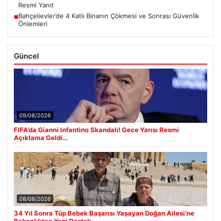
Resmi Yanıt
Bahçelievler’de 4 Katlı Binanın Çökmesi ve Sonrası Güvenlik
■
Önlemleri
Güncel
09/08/2026
FIFA’da Gianni Infantino Skandalı! Gece Yarısı Resmi
Açıklama Geldi…
08/08/2026
34 Yıl Sonra Tüp Bebek Başarısı Yaşayan Doğan Ailesi’ne