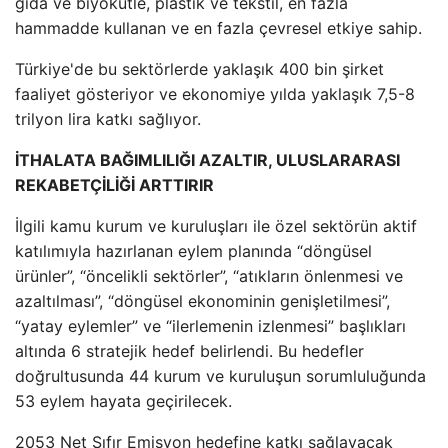
gıda ve biyokütle, plastik ve tekstil, en fazla
hammadde kullanan ve en fazla çevresel etkiye sahip.
Türkiye'de bu sektörlerde yaklaşık 400 bin şirket
faaliyet gösteriyor ve ekonomiye yılda yaklaşık 7,5-8
trilyon lira katkı sağlıyor.
İTHALATA BAĞIMLILIĞI AZALTIR, ULUSLARARASI
REKABETÇİLİĞİ ARTTIRIR
İlgili kamu kurum ve kuruluşları ile özel sektörün aktif
katılımıyla hazırlanan eylem planında “döngüsel
ürünler”, “öncelikli sektörler”, “atıkların önlenmesi ve
azaltılması”, “döngüsel ekonominin genişletilmesi”,
“yatay eylemler” ve “ilerlemenin izlenmesi” başlıkları
altında 6 stratejik hedef belirlendi. Bu hedefler
doğrultusunda 44 kurum ve kuruluşun sorumluluğunda
53 eylem hayata geçirilecek.
2053 Net Sıfır Emisyon hedefine katkı sağlayacak