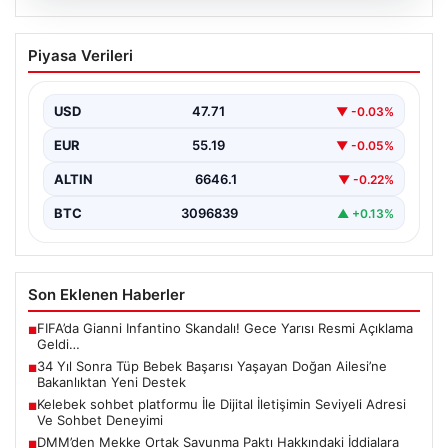
08.08.2026
34 Yıl Sonra Tüp Bebek Başarısı
Piyasa Verileri
Yaşayan Doğan Ailesi’ne Bakanlıktan
Yeni Destek
USD
47.71
▼ -0.03%
Uzun yıllardır çocuk özlemi çeken Adıyamanlı Doğan
ailesi, evliliklerinin 34. yılında tüp bebek yöntemiyle…
EUR
55.19
▼ -0.05%
ALTIN
6646.1
▼ -0.22%
BTC
3096839
▲ +0.13%
Son Eklenen Haberler
FIFA’da Gianni Infantino Skandalı! Gece Yarısı Resmi Açıklama
■
Geldi…
34 Yıl Sonra Tüp Bebek Başarısı Yaşayan Doğan Ailesi’ne
■
Bakanlıktan Yeni Destek
Kelebek sohbet platformu İle Dijital İletişimin Seviyeli Adresi
■
Ve Sohbet Deneyimi
DMM’den Mekke Ortak Savunma Paktı Hakkındaki İddialara
■