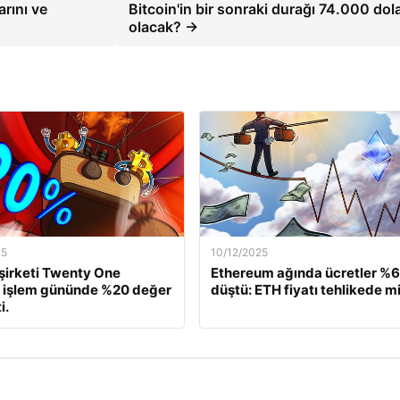
arını ve
Bitcoin'in bir sonraki durağı 74.000 dol
olacak? →
25
10/12/2025
 şirketi Twenty One
Ethereum ağında ücretler %
, işlem gününde %20 değer
düştü: ETH fiyatı tehlikede m
i.