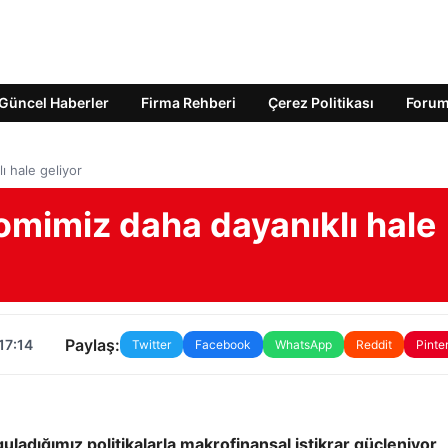
Güncel Haberler
Firma Rehberi
Çerez Politikası
Foru
 hale geliyor
mimiz daha dayanıklı hale
Paylaş:
17:14
Twitter
Facebook
WhatsApp
Reddit
Pinte
adığımız politikalarla makrofinansal istikrar güçleniyor,