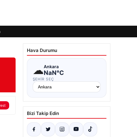
m
Hava Durumu
☁
Ankara
NaN°C
ŞEHIR SEÇ
rest
Bizi Takip Edin