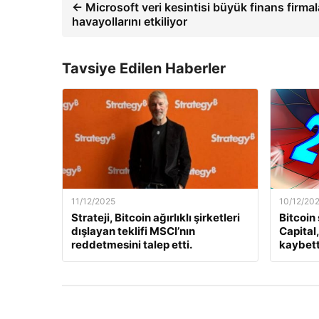
← Microsoft veri kesintisi büyük finans firmal
havayollarını etkiliyor
Tavsiye Edilen Haberler
11/12/2025
10/12/20
Strateji, Bitcoin ağırlıklı şirketleri
Bitcoin
dışlayan teklifi MSCI’nın
Capital
reddetmesini talep etti.
kaybett