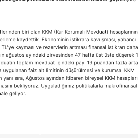
flerinden biri olan KKM (Kur Korumalı Mevduat) hesaplarının
lerleme kaydettik. Ekonominin istikrara kavuşması, yabancı
n TL'ye kayması ve rezervlerin artması finansal istikrarı dah
lın ağustos ayındaki zirvesinden 47 hafta üst üste düşerek 1
evduatın toplam mevduat içindeki payı 19 puandan fazla art
a uygulanan faiz alt limitinin düşürülmesi ve kurumsal KKM
n yanı sıra, Ağustos ayından itibaren bireysel KKM hesapları
masını bekliyoruz. Uyguladığımız politikalarla makrofinansal
ale geliyor.