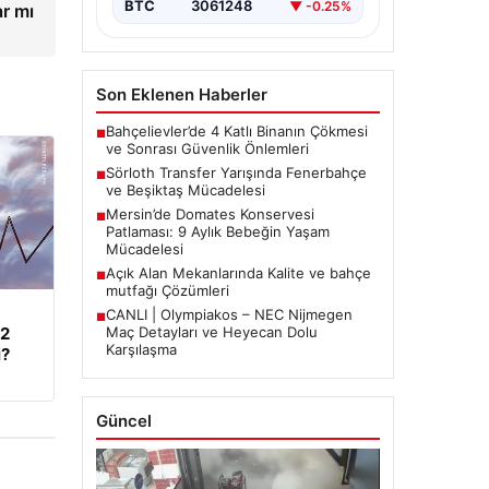
BTC
3061248
▼ -0.25%
ar mı
Son Eklenen Haberler
Bahçelievler’de 4 Katlı Binanın Çökmesi
■
ve Sonrası Güvenlik Önlemleri
Sörloth Transfer Yarışında Fenerbahçe
■
ve Beşiktaş Mücadelesi
Mersin’de Domates Konservesi
■
Patlaması: 9 Aylık Bebeğin Yaşam
Mücadelesi
Açık Alan Mekanlarında Kalite ve bahçe
■
mutfağı Çözümleri
CANLI | Olympiakos – NEC Nijmegen
■
62
Maç Detayları ve Heyecan Dolu
Karşılaşma
i?
Güncel