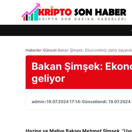
Haberler
›
Güncel
›
Bakan Şimşek: Ekonomimiz daha dayanıklı
Bakan Şimşek: Ekono
geliyor
admin
•
19.07.2024 17:14
•
Güncellendi: 19.07.2024 
Hazine ve Maliye Bakanı Mehmet Şimşek, “Uygul