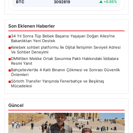
BTC
3092819
▲ +0.05%
Son Eklenen Haberler
34 Yıl Sonra Tüp Bebek Başarısı Yaşayan Doğan Ailesi’ne
■
Bakanlıktan Yeni Destek
Kelebek sohbet platformu İle Dijital İletişimin Seviyeli Adresi
■
Ve Sohbet Deneyimi
DMM’den Mekke Ortak Savunma Paktı Hakkındaki İddialara
■
Resmi Yanıt
Bahçelievler’de 4 Katlı Binanın Çökmesi ve Sonrası Güvenlik
■
Önlemleri
Sörloth Transfer Yarışında Fenerbahçe ve Beşiktaş
■
Mücadelesi
Güncel