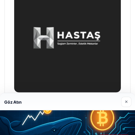
×
Göz Atın
Hastaş Beton
26/05/2026