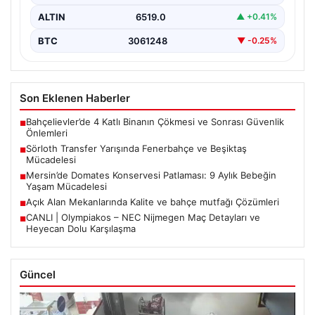
ALTIN
6519.0
▲ +0.41%
BTC
3061248
▼ -0.25%
Son Eklenen Haberler
Bahçelievler’de 4 Katlı Binanın Çökmesi ve Sonrası Güvenlik
■
Önlemleri
Sörloth Transfer Yarışında Fenerbahçe ve Beşiktaş
■
Mücadelesi
Mersin’de Domates Konservesi Patlaması: 9 Aylık Bebeğin
■
Yaşam Mücadelesi
Açık Alan Mekanlarında Kalite ve bahçe mutfağı Çözümleri
■
CANLI | Olympiakos – NEC Nijmegen Maç Detayları ve
■
Heyecan Dolu Karşılaşma
Güncel